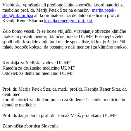
Vsebinska vprašanja ali predloge lahko sporočite koordinatorici za
medicino prof. dr. Mariji Petek Šter na e-naslov:
marija.petek-
ster@mf.uni-lj.si
ali koordinatorici za dentalno medicino prof. dr.
Kseniji Rener Sitar na
ksenija.rener@mf.uni-lj.si
.
Zelo bomo veseli, če se boste vključili v izvajanje obvezne klinične
prakse in postali mentorji klinične prakse UL MF. Posebej bi želeli
spodbuditi k sodelovanju tudi mlade specialiste, ki imajo željo učiti
mlade bodoče kolege, da postanejo naši mentorji za klinično prakso.
Komisija za študijske zadeve UL MF
Katedra za družinsko medicino UL MF
Oddelek za dentalno medicino UL MF
Prof. dr. Marija Petek Šter, dr. med., prof.dr. Ksenija Rener Sitar, dr.
dent. med.
koordinatorici za klinično prakso za študente 1. letnika medicine in
dentalne medicine
Prof. dr. Janja Jan in prof. dr. Tomaž Marš, prodekana UL MF
Zdravniška zbornica Slovenije