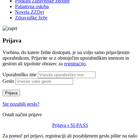
Podkast Zdravniške zgodbe
Paliativna oskrba
Novela ZZDej
Zdravniške želje
Prijava
Vsebina, do katere želite dostopati, je na voljo samo prijavljenim
uporabnikom. Prijavite se z obstoječim uporabniškim imenom in
geslom ali izpolnite obrazec za
registracijo
.
Uporabniško ime
Geslo
Prijava
Ste pozabili geslo?
Ostali načini prijave
Prijava s SI-PASS
Za pomoč pri prijavi, registraciji ali pozabljenem geslu pišite na našo