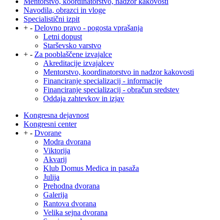
Mentorstvo, koordinatorstvo, nadzor kakovosti
Navodila, obrazci in vloge
Specialistični izpit
+
-
Delovno pravo - pogosta vprašanja
Letni dopust
Starševsko varstvo
+
-
Za pooblaščene izvajalce
Akreditacije izvajalcev
Mentorstvo, koordinatorstvo in nadzor kakovosti
Financiranje specializacij - informacije
Financiranje specializacij - obračun sredstev
Oddaja zahtevkov in izjav
Kongresna dejavnost
Kongresni center
+
-
Dvorane
Modra dvorana
Viktorija
Akvarij
Klub Domus Medica in pasaža
Julija
Prehodna dvorana
Galerija
Rantova dvorana
Velika sejna dvorana