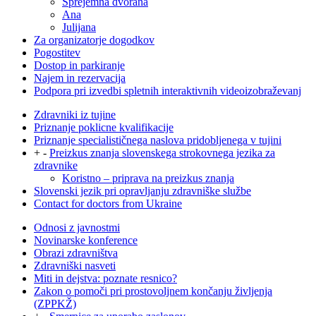
Sprejemna dvorana
Ana
Julijana
Za organizatorje dogodkov
Pogostitev
Dostop in parkiranje
Najem in rezervacija
Podpora pri izvedbi spletnih interaktivnih videoizobraževanj
Zdravniki iz tujine
Priznanje poklicne kvalifikacije
Priznanje specialističnega naslova pridobljenega v tujini
+
-
Preizkus znanja slovenskega strokovnega jezika za
zdravnike
Koristno – priprava na preizkus znanja
Slovenski jezik pri opravljanju zdravniške službe
Contact for doctors from Ukraine
Odnosi z javnostmi
Novinarske konference
Obrazi zdravništva
Zdravniški nasveti
Miti in dejstva: poznate resnico?
Zakon o pomoči pri prostovoljnem končanju življenja
(ZPPKŽ)