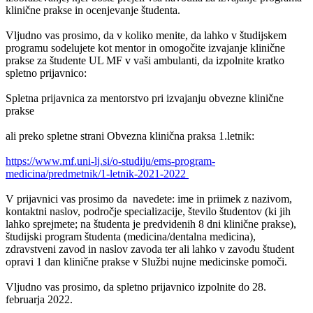
klinične prakse in ocenjevanje študenta.
Vljudno vas prosimo, da v koliko menite, da lahko v študijskem
programu sodelujete kot mentor in omogočite izvajanje klinične
prakse za študente UL MF v vaši ambulanti, da izpolnite kratko
spletno prijavnico:
Spletna prijavnica za mentorstvo pri izvajanju obvezne klinične
prakse
ali preko spletne strani Obvezna klinična praksa 1.letnik:
https://www.mf.uni-lj.si/o-studiju/ems-program-
medicina/predmetnik/1-letnik-2021-2022
V prijavnici vas prosimo da navedete: ime in priimek z nazivom,
kontaktni naslov, področje specializacije, število študentov (ki jih
lahko sprejmete; na študenta je predvidenih 8 dni klinične prakse),
študijski program študenta (medicina/dentalna medicina),
zdravstveni zavod in naslov zavoda ter ali lahko v zavodu študent
opravi 1 dan klinične prakse v Službi nujne medicinske pomoči.
Vljudno vas prosimo, da spletno prijavnico izpolnite do 28.
februarja 2022.