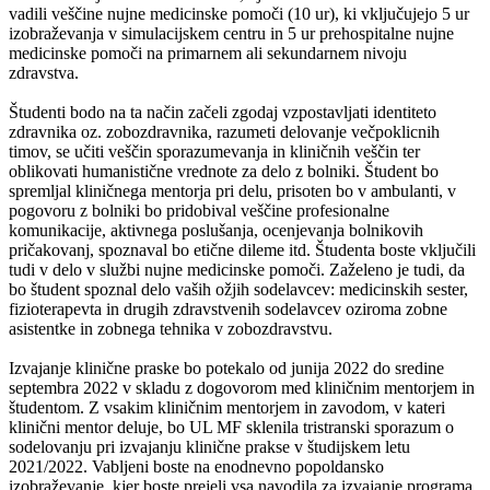
vadili veščine nujne medicinske pomoči (10 ur), ki vključujejo 5 ur
izobraževanja v simulacijskem centru in 5 ur prehospitalne nujne
medicinske pomoči na primarnem ali sekundarnem nivoju
zdravstva.
Študenti bodo na ta način začeli zgodaj vzpostavljati identiteto
zdravnika oz. zobozdravnika, razumeti delovanje večpoklicnih
timov, se učiti veščin sporazumevanja in kliničnih veščin ter
oblikovati humanistične vrednote za delo z bolniki. Študent bo
spremljal kliničnega mentorja pri delu, prisoten bo v ambulanti, v
pogovoru z bolniki bo pridobival veščine profesionalne
komunikacije, aktivnega poslušanja, ocenjevanja bolnikovih
pričakovanj, spoznaval bo etične dileme itd. Študenta boste vključili
tudi v delo v službi nujne medicinske pomoči. Zaželeno je tudi, da
bo študent spoznal delo vaših ožjih sodelavcev: medicinskih sester,
fizioterapevta in drugih zdravstvenih sodelavcev oziroma zobne
asistentke in zobnega tehnika v zobozdravstvu.
Izvajanje klinične praske bo potekalo od junija 2022 do sredine
septembra 2022 v skladu z dogovorom med kliničnim mentorjem in
študentom. Z vsakim kliničnim mentorjem in zavodom, v kateri
klinični mentor deluje, bo UL MF sklenila tristranski sporazum o
sodelovanju pri izvajanju klinične prakse v študijskem letu
2021/2022. Vabljeni boste na enodnevno popoldansko
izobraževanje, kjer boste prejeli vsa navodila za izvajanje programa