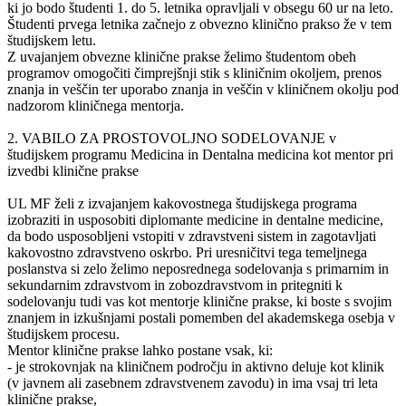
ki jo bodo študenti 1. do 5. letnika opravljali v obsegu 60 ur na leto.
Študenti prvega letnika začnejo z obvezno klinično prakso že v tem
študijskem letu.
Z uvajanjem obvezne klinične prakse želimo študentom obeh
programov omogočiti čimprejšnji stik s kliničnim okoljem, prenos
znanja in veščin ter uporabo znanja in veščin v kliničnem okolju pod
nadzorom kliničnega mentorja.
2. VABILO ZA PROSTOVOLJNO SODELOVANJE v
študijskem programu Medicina in Dentalna medicina kot mentor pri
izvedbi klinične prakse
UL MF želi z izvajanjem kakovostnega študijskega programa
izobraziti in usposobiti diplomante medicine in dentalne medicine,
da bodo usposobljeni vstopiti v zdravstveni sistem in zagotavljati
kakovostno zdravstveno oskrbo. Pri uresničitvi tega temeljnega
poslanstva si zelo želimo neposrednega sodelovanja s primarnim in
sekundarnim zdravstvom in zobozdravstvom in pritegniti k
sodelovanju tudi vas kot mentorje klinične prakse, ki boste s svojim
znanjem in izkušnjami postali pomemben del akademskega osebja v
študijskem procesu.
Mentor klinične prakse lahko postane vsak, ki:
- je strokovnjak na kliničnem področju in aktivno deluje kot klinik
(v javnem ali zasebnem zdravstvenem zavodu) in ima vsaj tri leta
klinične prakse,