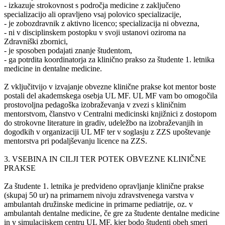
- izkazuje strokovnost s področja medicine z zaključeno
specializacijo ali opravljeno vsaj polovico specializacije,
- je zobozdravnik z aktivno licenco; specializacija ni obvezna,
- ni v disciplinskem postopku v svoji ustanovi oziroma na
Zdravniški zbornici,
- je sposoben podajati znanje študentom,
- ga potrdita koordinatorja za klinično prakso za študente 1. letnika
medicine in dentalne medicine.
Z vključitvijo v izvajanje obvezne klinične prakse kot mentor boste
postali del akademskega osebja UL MF. UL MF vam bo omogočila
prostovoljna pedagoška izobraževanja v zvezi s kliničnim
mentorstvom, članstvo v Centralni medicinski knjižnici z dostopom
do strokovne literature in gradiv, udeležbo na izobraževanjih in
dogodkih v organizaciji UL MF ter v soglasju z ZZS upoštevanje
mentorstva pri podaljševanju licence na ZZS.
3. VSEBINA IN CILJI TER POTEK OBVEZNE KLINIČNE
PRAKSE
Za študente 1. letnika je predvideno opravljanje klinične prakse
(skupaj 50 ur) na primarnem nivoju zdravstvenega varstva v
ambulantah družinske medicine in primarne pediatrije, oz. v
ambulantah dentalne medicine, če gre za študente dentalne medicine
in v simulacijskem centru UL MF, kjer bodo študenti obeh smeri