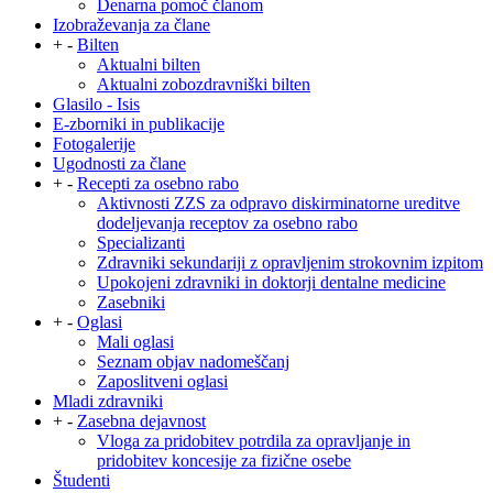
Denarna pomoč članom
Izobraževanja za člane
+
-
Bilten
Aktualni bilten
Aktualni zobozdravniški bilten
Glasilo - Isis
E-zborniki in publikacije
Fotogalerije
Ugodnosti za člane
+
-
Recepti za osebno rabo
Aktivnosti ZZS za odpravo diskirminatorne ureditve
dodeljevanja receptov za osebno rabo
Specializanti
Zdravniki sekundariji z opravljenim strokovnim izpitom
Upokojeni zdravniki in doktorji dentalne medicine
Zasebniki
+
-
Oglasi
Mali oglasi
Seznam objav nadomeščanj
Zaposlitveni oglasi
Mladi zdravniki
+
-
Zasebna dejavnost
Vloga za pridobitev potrdila za opravljanje in
pridobitev koncesije za fizične osebe
Študenti