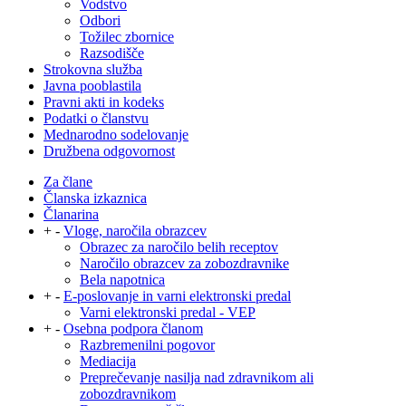
Vodstvo
Odbori
Tožilec zbornice
Razsodišče
Strokovna služba
Javna pooblastila
Pravni akti in kodeks
Podatki o članstvu
Mednarodno sodelovanje
Družbena odgovornost
Za člane
Članska izkaznica
Članarina
+
-
Vloge, naročila obrazcev
Obrazec za naročilo belih receptov
Naročilo obrazcev za zobozdravnike
Bela napotnica
+
-
E-poslovanje in varni elektronski predal
Varni elektronski predal - VEP
+
-
Osebna podpora članom
Razbremenilni pogovor
Mediacija
Preprečevanje nasilja nad zdravnikom ali
zobozdravnikom