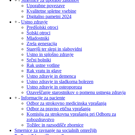
+
-
Smernice za uporabo zaslonov
Uporabne povezave
Kvalitetne spletne vsebine
Digitalno pametni 2024
+
-
Ustno zdravje
Predšolski otroci
Šolski otroci
Mladostniki
Zrela generacija
Starejši ter slepi in slabovidni
Ustno in splošno zdravje
Srčni bolniki
Rak ustne votline
Rak vratu in glave
Ustno zdravje in demenca
Ustno zdravje in sladkorna bolezen
Ustno zdravje in osteoporoza
Ozaveščanje starostnikov o pomenu ustnega zdravja
+
-
Informacije za paciente
Odbor za strokovno medicinska vprašanja
Odbor za pravno etična vprašanja
Komisija za strokovna vprašanja pri Odboru za
zobozdravstvo
Tožilec in razsodišče zbornice
Smernice za ravnanje na socialnih omrežjih