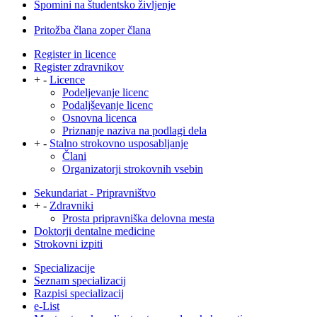
Spomini na študentsko življenje
Pritožba člana zoper člana
Register in licence
Register zdravnikov
+
-
Licence
Podeljevanje licenc
Podaljševanje licenc
Osnovna licenca
Priznanje naziva na podlagi dela
+
-
Stalno strokovno usposabljanje
Člani
Organizatorji strokovnih vsebin
Sekundariat - Pripravništvo
+
-
Zdravniki
Prosta pripravniška delovna mesta
Doktorji dentalne medicine
Strokovni izpiti
Specializacije
Seznam specializacij
Razpisi specializacij
e-List