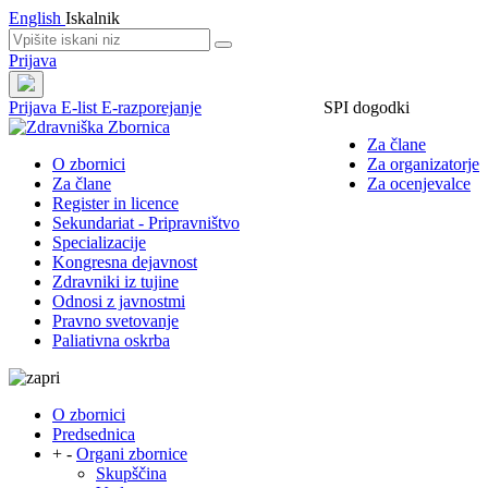
English
Iskalnik
Prijava
Prijava
E-list
E-razporejanje
SPI dogodki
Za člane
O zbornici
Za organizatorje
Za člane
Za ocenjevalce
Register in licence
Sekundariat - Pripravništvo
Specializacije
Kongresna dejavnost
Zdravniki iz tujine
Odnosi z javnostmi
Pravno svetovanje
Paliativna oskrba
O zbornici
Predsednica
+
-
Organi zbornice
Skupščina