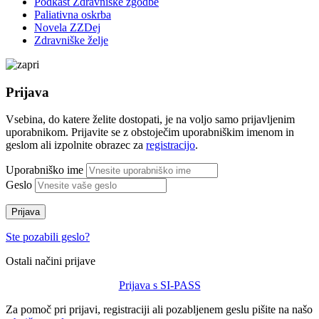
Podkast Zdravniške zgodbe
Paliativna oskrba
Novela ZZDej
Zdravniške želje
Prijava
Vsebina, do katere želite dostopati, je na voljo samo prijavljenim
uporabnikom. Prijavite se z obstoječim uporabniškim imenom in
geslom ali izpolnite obrazec za
registracijo
.
Uporabniško ime
Geslo
Prijava
Ste pozabili geslo?
Ostali načini prijave
Prijava s SI-PASS
Za pomoč pri prijavi, registraciji ali pozabljenem geslu pišite na našo