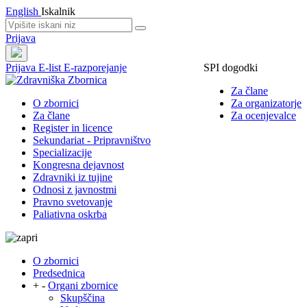
English
Iskalnik
Prijava
Prijava
E-list
E-razporejanje
SPI dogodki
Za člane
O zbornici
Za organizatorje
Za člane
Za ocenjevalce
Register in licence
Sekundariat - Pripravništvo
Specializacije
Kongresna dejavnost
Zdravniki iz tujine
Odnosi z javnostmi
Pravno svetovanje
Paliativna oskrba
O zbornici
Predsednica
+
-
Organi zbornice
Skupščina