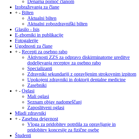
Denarna pomoč članom
Izobraževanja za člane
+
-
Bilten
Aktualni bilten
Aktualni zobozdravniški bilten
Glasilo - Isis
E-zborniki in publikacije
Fotogalerije
Ugodnosti za člane
+
-
Recepti za osebno rabo
Aktivnosti ZZS za odpravo diskirminatorne ureditve
dodeljevanja receptov za osebno rabo
Specializanti
Zdravniki sekundariji z opravljenim strokovnim izpitom
Upokojeni zdravniki in doktorji dentalne medicine
Zasebniki
+
-
Oglasi
Mali oglasi
Seznam objav nadomeščanj
Zaposlitveni oglasi
Mladi zdravniki
+
-
Zasebna dejavnost
Vloga za pridobitev potrdila za opravljanje in
pridobitev koncesije za fizične osebe
Študenti