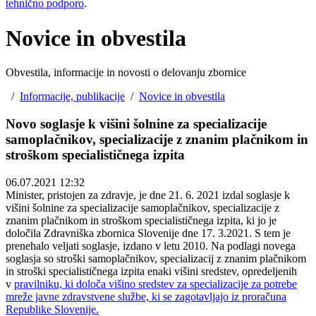
tehnično podporo
.
Novice in obvestila
Obvestila, informacije in novosti o delovanju zbornice
/
Informacije, publikacije
/
Novice in obvestila
Novo soglasje k višini šolnine za specializacije
samoplačnikov, specializacije z znanim plačnikom in
stroškom specialističnega izpita
06.07.2021 12:32
Minister, pristojen za zdravje, je dne 21. 6. 2021 izdal soglasje k
višini šolnine za specializacije samoplačnikov, specializacije z
znanim plačnikom in stroškom specialističnega izpita, ki jo je
določila Zdravniška zbornica Slovenije dne 17. 3.2021. S tem je
prenehalo veljati soglasje, izdano v letu 2010. Na podlagi novega
soglasja so stroški samoplačnikov, specializacij z znanim plačnikom
in stroški specialističnega izpita enaki višini sredstev, opredeljenih
v
pravilniku, ki določa višino sredstev za specializacije za potrebe
mreže javne zdravstvene službe, ki se zagotavljajo iz proračuna
Republike Slovenije.