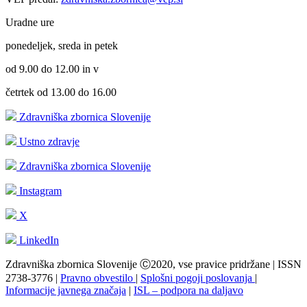
Uradne ure
ponedeljek, sreda in petek
od 9.00 do 12.00 in v
četrtek od 13.00 do 16.00
Zdravniška zbornica Slovenije
Ustno zdravje
Zdravniška zbornica Slovenije
Instagram
X
LinkedIn
Zdravniška zbornica Slovenije Ⓒ2020, vse pravice pridržane | ISSN
2738-3776 |
Pravno obvestilo
|
Splošni pogoji poslovanja
|
Informacije javnega značaja
|
ISL – podpora na daljavo