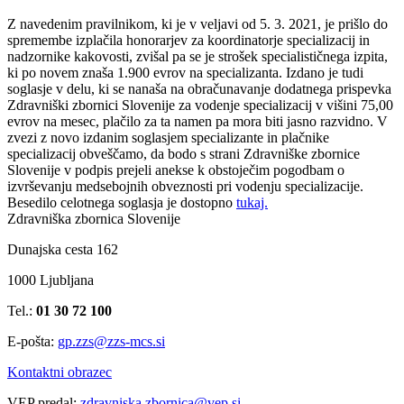
Z navedenim pravilnikom, ki je v veljavi od 5. 3. 2021, je prišlo do
spremembe izplačila honorarjev za koordinatorje specializacij in
nadzornike kakovosti, zvišal pa se je strošek specialističnega izpita,
ki po novem znaša 1.900 evrov na specializanta. Izdano je tudi
soglasje v delu, ki se nanaša na obračunavanje dodatnega prispevka
Zdravniški zbornici Slovenije za vodenje specializacij v višini 75,00
evrov na mesec, plačilo za ta namen pa mora biti jasno razvidno. V
zvezi z novo izdanim soglasjem specializante in plačnike
specializacij obveščamo, da bodo s strani Zdravniške zbornice
Slovenije v podpis prejeli anekse k obstoječim pogodbam o
izvrševanju medsebojnih obveznosti pri vodenju specializacije.
Besedilo celotnega soglasja je dostopno
tukaj.
Zdravniška zbornica Slovenije
Dunajska cesta 162
1000 Ljubljana
Tel.:
01 30 72 100
E-pošta:
gp.zzs@zzs-mcs.si
Kontaktni obrazec
VEP predal:
zdravniska.zbornica@vep.si