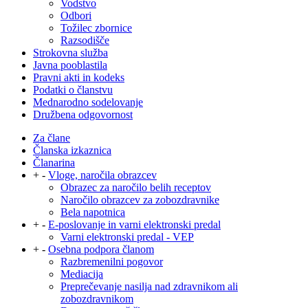
Vodstvo
Odbori
Tožilec zbornice
Razsodišče
Strokovna služba
Javna pooblastila
Pravni akti in kodeks
Podatki o članstvu
Mednarodno sodelovanje
Družbena odgovornost
Za člane
Članska izkaznica
Članarina
+
-
Vloge, naročila obrazcev
Obrazec za naročilo belih receptov
Naročilo obrazcev za zobozdravnike
Bela napotnica
+
-
E-poslovanje in varni elektronski predal
Varni elektronski predal - VEP
+
-
Osebna podpora članom
Razbremenilni pogovor
Mediacija
Preprečevanje nasilja nad zdravnikom ali
zobozdravnikom