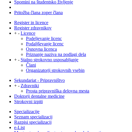
Spomini na študentsko življenje
Pritožba člana zoper člana
Register in licence
Register zdravnikov
+
-
Licence
Podeljevanje licenc
Podaljševanje licenc
Osnovna licenca
Priznanje naziva na podlagi dela
+
-
Stalno strokovno usposabljanje
Člani
Organizatorji strokovnih vsebin
Sekundariat - Pripravništvo
+
-
Zdravniki
Prosta pripravniška delovna mesta
Doktorji dentalne medicine
Strokovni izpiti
Specializacije
Seznam specializacij
Razpisi specializacij
e-List