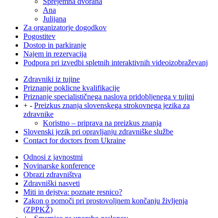
Sprejemna dvorana
Ana
Julijana
Za organizatorje dogodkov
Pogostitev
Dostop in parkiranje
Najem in rezervacija
Podpora pri izvedbi spletnih interaktivnih videoizobraževanj
Zdravniki iz tujine
Priznanje poklicne kvalifikacije
Priznanje specialističnega naslova pridobljenega v tujini
+
-
Preizkus znanja slovenskega strokovnega jezika za
zdravnike
Koristno – priprava na preizkus znanja
Slovenski jezik pri opravljanju zdravniške službe
Contact for doctors from Ukraine
Odnosi z javnostmi
Novinarske konference
Obrazi zdravništva
Zdravniški nasveti
Miti in dejstva: poznate resnico?
Zakon o pomoči pri prostovoljnem končanju življenja
(ZPPKŽ)