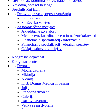
Mentorstvo, koordinatorstvo, nadzor kakovosti
Navodila, obrazci in vloge
Specialistični izpit
+
-
Delovno pravo - pogosta vprašanja
Letni dopust
Starševsko varstvo
+
-
Za pooblaščene izvajalce
Akreditacije izvajalcev
Mentorstvo, koordinatorstvo in nadzor kakovosti
Financiranje specializacij - informacije
Financiranje specializacij - obračun sredstev
Oddaja zahtevkov in izjav
Kongresna dejavnost
Kongresni center
+
-
Dvorane
Modra dvorana
Viktorija
Akvarij
Klub Domus Medica in pasaža
Julija
Prehodna dvorana
Galerija
Rantova dvorana
Velika sejna dvorana