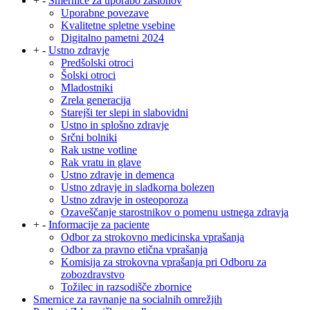
+
-
Smernice za uporabo zaslonov
Uporabne povezave
Kvalitetne spletne vsebine
Digitalno pametni 2024
+
-
Ustno zdravje
Predšolski otroci
Šolski otroci
Mladostniki
Zrela generacija
Starejši ter slepi in slabovidni
Ustno in splošno zdravje
Srčni bolniki
Rak ustne votline
Rak vratu in glave
Ustno zdravje in demenca
Ustno zdravje in sladkorna bolezen
Ustno zdravje in osteoporoza
Ozaveščanje starostnikov o pomenu ustnega zdravja
+
-
Informacije za paciente
Odbor za strokovno medicinska vprašanja
Odbor za pravno etična vprašanja
Komisija za strokovna vprašanja pri Odboru za
zobozdravstvo
Tožilec in razsodišče zbornice
Smernice za ravnanje na socialnih omrežjih