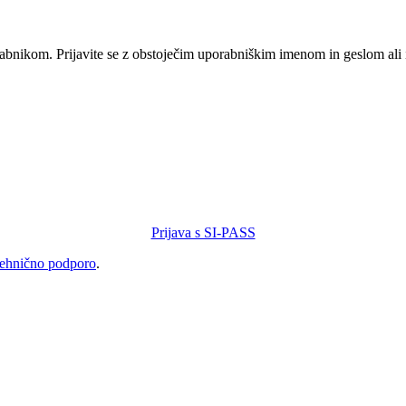
orabnikom. Prijavite se z obstoječim uporabniškim imenom in geslom ali
Prijava s SI-PASS
tehnično podporo
.