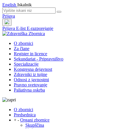
English
Iskalnik
Prijava
Prijava
E-list
E-razporejanje
O zbornici
Za člane
Register in licence
Sekundariat - Pripravništvo
Specializacije
Kongresna dejavnost
Zdravniki iz tujine
Odnosi z javnostmi
Pravno svetovanje
Paliativna oskrba
O zbornici
Predsednica
+
-
Organi zbornice
Skupščina