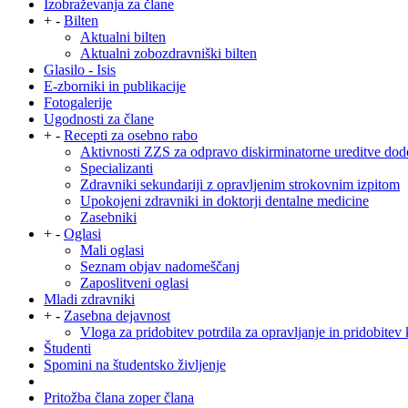
Izobraževanja za člane
+
-
Bilten
Aktualni bilten
Aktualni zobozdravniški bilten
Glasilo - Isis
E-zborniki in publikacije
Fotogalerije
Ugodnosti za člane
+
-
Recepti za osebno rabo
Aktivnosti ZZS za odpravo diskirminatorne ureditve dod
Specializanti
Zdravniki sekundariji z opravljenim strokovnim izpitom
Upokojeni zdravniki in doktorji dentalne medicine
Zasebniki
+
-
Oglasi
Mali oglasi
Seznam objav nadomeščanj
Zaposlitveni oglasi
Mladi zdravniki
+
-
Zasebna dejavnost
Vloga za pridobitev potrdila za opravljanje in pridobitev 
Študenti
Spomini na študentsko življenje
Pritožba člana zoper člana