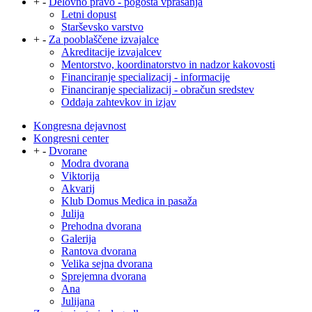
+
-
Delovno pravo - pogosta vprašanja
Letni dopust
Starševsko varstvo
+
-
Za pooblaščene izvajalce
Akreditacije izvajalcev
Mentorstvo, koordinatorstvo in nadzor kakovosti
Financiranje specializacij - informacije
Financiranje specializacij - obračun sredstev
Oddaja zahtevkov in izjav
Kongresna dejavnost
Kongresni center
+
-
Dvorane
Modra dvorana
Viktorija
Akvarij
Klub Domus Medica in pasaža
Julija
Prehodna dvorana
Galerija
Rantova dvorana
Velika sejna dvorana
Sprejemna dvorana
Ana
Julijana