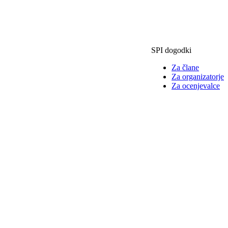
SPI dogodki
Za člane
Za organizatorje
Za ocenjevalce