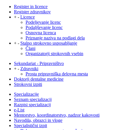
Register in licence
Register zdravnikov
+
-
Licence
Podeljevanje licenc
Podaljševanje licenc
Osnovna licenca
Priznanje naziva na podlagi dela
+
-
Stalno strokovno usposabljanje
Člani
Organizatorji strokovnih vsebin
Sekundariat - Pripravništvo
+
-
Zdravniki
Prosta pripravniška delovna mesta
Doktorji dentalne medicine
Strokovni izpiti
Specializacije
Seznam specializacij
Razpisi specializacij
e-List
Mentorstvo, koordinatorstvo, nadzor kakovosti
Navodila, obrazci in vloge
Specialistični izpit