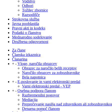
Vodstvo
Odbori
Tožilec zbornice
Razsodišče
Strokovna služba
Javna pooblastila
Pravni akti in kodeks
Podatki o članstvu
Mednarodno sodelovanje
Družbena odgovornost
Za člane
Članska izkaznica
Članarina
+
-
Vloge, naročila obrazcev
Obrazec za naročilo belih receptov
Naročilo obrazcev za zobozdravnike
Bela napotnica
+
-
E-poslovanje in varni elektronski predal
Varni elektronski predal - VEP
+
-
Osebna podpora članom
Razbremenilni pogovor
Mediacija
Preprečevanje nasilja nad zdravnikom ali zobozdravnik
Denarna pomoč članom