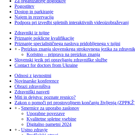
Za organizatorje dogodkov
Pogostitev
Dostop in parkiranje
Najem in rezervacija
Podpora pri izvedbi spletnih interaktivnih videoizobraževanj
Zdravniki iz tujine
Priznanje poklicne kvalifikacije
Priznanje specialističnega naslova pridobljenega v tujini
+
-
Preizkus znanja slovenskega strokovnega jezika za zdravni
Koristno – priprava na preizkus znanja
Slovenski jezik pri opravljanju zdravniške službe
Contact for doctors from Ukraine
Odnosi z javnostmi
Novinarske konference
Obrazi zdravništva
Zdravniški nasveti
Miti in dejstva: poznate resnico?
Zakon o pomoči pri prostovoljnem končanju življenja (ZPPKŽ
+
-
Smernice za uporabo zaslonov
Uporabne povezave
Kvalitetne spletne vsebine
Digitalno pametni 2024
+
-
Ustno zdravje