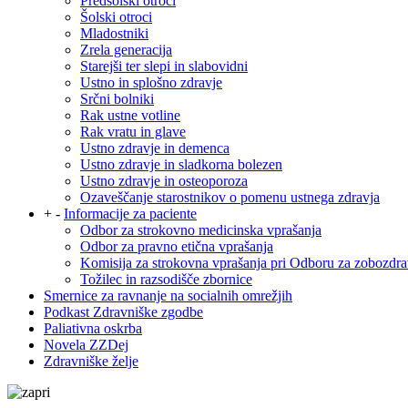
Predšolski otroci
Šolski otroci
Mladostniki
Zrela generacija
Starejši ter slepi in slabovidni
Ustno in splošno zdravje
Srčni bolniki
Rak ustne votline
Rak vratu in glave
Ustno zdravje in demenca
Ustno zdravje in sladkorna bolezen
Ustno zdravje in osteoporoza
Ozaveščanje starostnikov o pomenu ustnega zdravja
+
-
Informacije za paciente
Odbor za strokovno medicinska vprašanja
Odbor za pravno etična vprašanja
Komisija za strokovna vprašanja pri Odboru za zobozdra
Tožilec in razsodišče zbornice
Smernice za ravnanje na socialnih omrežjih
Podkast Zdravniške zgodbe
Paliativna oskrba
Novela ZZDej
Zdravniške želje