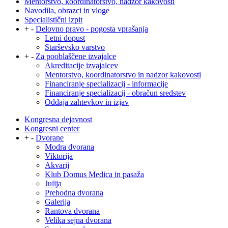
Mentorstvo, koordinatorstvo, nadzor kakovosti
Navodila, obrazci in vloge
Specialistični izpit
+
-
Delovno pravo - pogosta vprašanja
Letni dopust
Starševsko varstvo
+
-
Za pooblaščene izvajalce
Akreditacije izvajalcev
Mentorstvo, koordinatorstvo in nadzor kakovosti
Financiranje specializacij - informacije
Financiranje specializacij - obračun sredstev
Oddaja zahtevkov in izjav
Kongresna dejavnost
Kongresni center
+
-
Dvorane
Modra dvorana
Viktorija
Akvarij
Klub Domus Medica in pasaža
Julija
Prehodna dvorana
Galerija
Rantova dvorana
Velika sejna dvorana