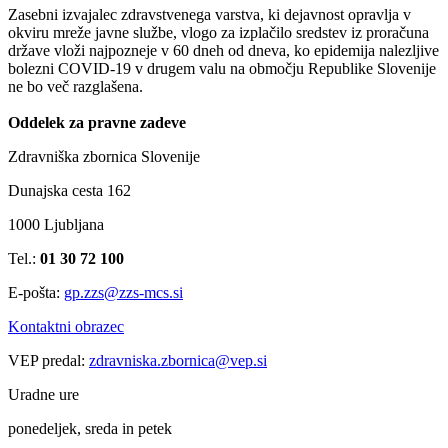
Zasebni izvajalec zdravstvenega varstva, ki dejavnost opravlja v
okviru mreže javne službe, vlogo za izplačilo sredstev iz proračuna
države vloži najpozneje v 60 dneh od dneva, ko epidemija nalezljive
bolezni COVID-19 v drugem valu na območju Republike Slovenije
ne bo več razglašena.
Oddelek za pravne zadeve
Zdravniška zbornica Slovenije
Dunajska cesta 162
1000 Ljubljana
Tel.:
01 30 72 100
E-pošta:
gp.zzs@zzs-mcs.si
Kontaktni obrazec
VEP predal:
zdravniska.zbornica@vep.si
Uradne ure
ponedeljek, sreda in petek