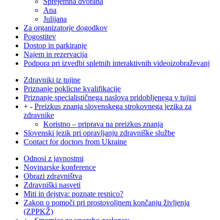
Sprejemna dvorana
Ana
Julijana
Za organizatorje dogodkov
Pogostitev
Dostop in parkiranje
Najem in rezervacija
Podpora pri izvedbi spletnih interaktivnih videoizobraževanj
Zdravniki iz tujine
Priznanje poklicne kvalifikacije
Priznanje specialističnega naslova pridobljenega v tujini
+
-
Preizkus znanja slovenskega strokovnega jezika za
zdravnike
Koristno – priprava na preizkus znanja
Slovenski jezik pri opravljanju zdravniške službe
Contact for doctors from Ukraine
Odnosi z javnostmi
Novinarske konference
Obrazi zdravništva
Zdravniški nasveti
Miti in dejstva: poznate resnico?
Zakon o pomoči pri prostovoljnem končanju življenja
(ZPPKŽ)