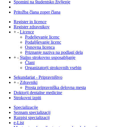
Spomini na študentsko življenje
Pritožba člana zoper člana
Register in licence
Register zdravnikov
+
-
Licence
Podeljevanje licenc
Podaljševanje licenc
Osnovna licenca
Priznanje naziva na podlagi dela
+
-
Stalno strokovno usposabljanje
Člani
Organizatorji strokovnih vsebin
Sekundariat - Pripravništvo
+
-
Zdravniki
Prosta pripravniška delovna mesta
Doktorji dentalne medicine
Strokovni izpiti
Specializacije
Seznam specializacij
Razpisi specializacij
e-List