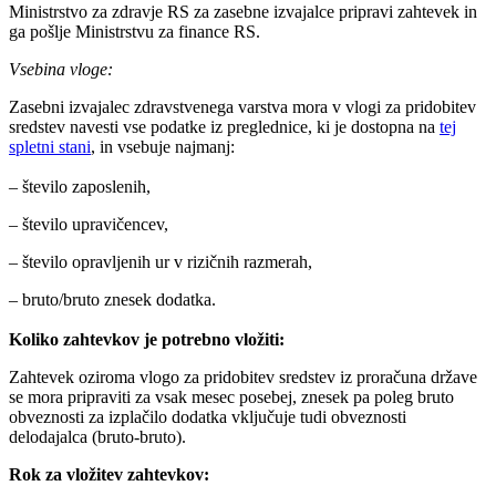
Ministrstvo za zdravje RS za zasebne izvajalce pripravi zahtevek in
ga pošlje Ministrstvu za finance RS.
Vsebina vloge:
Zasebni
izvajalec zdravstvenega varstva mora v vlogi za pridobitev
sredstev navesti vse podatke iz preglednice, ki je dostopna na
tej
spletni stani
, in vsebuje najmanj:
– število zaposlenih,
– število upravičencev,
– število opravljenih ur v rizičnih razmerah,
– bruto/bruto znesek dodatka.
Koliko zahtevkov je potrebno vložiti:
Zahtevek oziroma vlogo za pridobitev sredstev iz proračuna države
se mora pripraviti za vsak mesec posebej, znesek pa poleg bruto
obveznosti za izplačilo dodatka vključuje tudi obveznosti
delodajalca (bruto-bruto).
Rok za vložitev zahtevkov: