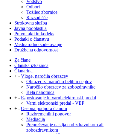
Vodstvo
Odbori
Tožilec zbornice
Razsodišče
Strokovna služba
Javna pooblastila
Pravni akti in kodeks
Podatki o članstvu
Mednarodno sodelovanje
Družbena odgovornost
Za člane
Članska izkaznica
Članarina
+
-
Vloge, naročila obrazcev
Obrazec za naročilo belih receptov
Naročilo obrazcev za zobozdravnike
Bela napotnica
+
-
E-poslovanje in varni elektronski predal
Varni elektronski predal - VEP
+
-
Osebna podpora članom
Razbremenilni pogovor
Mediacija
Preprečevanje nasilja nad zdravnikom ali
zobozdravnikom