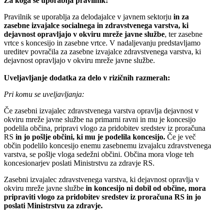
Za koga se uporablja pravilnik:
Pravilnik se uporablja za delodajalce v javnem sektorju
in za
zasebne izvajalce socialnega in zdravstvenega varstva, ki
dejavnost opravljajo v okviru mreže javne službe
, ter zasebne
vrtce s koncesijo in zasebne vrtce. V nadaljevanju predstavljamo
ureditev povračila za zasebne izvajalce zdravstvenega varstva, ki
dejavnost opravljajo v okviru mreže javne službe.
Uveljavljanje dodatka za delo v rizičnih razmerah:
Pri komu se uveljavljanja:
Če zasebni izvajalec zdravstvenega varstva opravlja dejavnost v
okviru mreže javne službe na primarni ravni in mu je koncesijo
podelila občina, pripravi vlogo za pridobitev sredstev iz proračuna
RS
in jo pošlje občini, ki mu je podelila koncesijo.
Če je več
občin podelilo koncesijo enemu zasebnemu izvajalcu zdravstvenega
varstva, se pošlje vloga sedežni občini. Občina mora vloge teh
koncesionarjev poslati Ministrstvu za zdravje RS.
Zasebni izvajalec zdravstvenega varstva, ki dejavnost opravlja v
okviru mreže javne službe
in koncesijo ni dobil od občine, mora
pripraviti vlogo za pridobitev sredstev iz proračuna RS in jo
poslati Ministrstvu za zdravje.