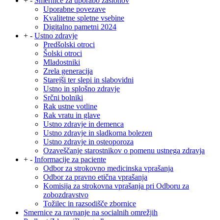
+
-
Smernice za uporabo zaslonov
Uporabne povezave
Kvalitetne spletne vsebine
Digitalno pametni 2024
+
-
Ustno zdravje
Predšolski otroci
Šolski otroci
Mladostniki
Zrela generacija
Starejši ter slepi in slabovidni
Ustno in splošno zdravje
Srčni bolniki
Rak ustne votline
Rak vratu in glave
Ustno zdravje in demenca
Ustno zdravje in sladkorna bolezen
Ustno zdravje in osteoporoza
Ozaveščanje starostnikov o pomenu ustnega zdravja
+
-
Informacije za paciente
Odbor za strokovno medicinska vprašanja
Odbor za pravno etična vprašanja
Komisija za strokovna vprašanja pri Odboru za
zobozdravstvo
Tožilec in razsodišče zbornice
Smernice za ravnanje na socialnih omrežjih