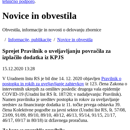
tehnično podporo
.
Novice in obvestila
Obvestila, informacije in novosti o delovanju zbornice
/
Informacije, publikacije
/
Novice in obvestila
Sprejet Pravilnik o uveljavljanju povračila za
izplačilo dodatka iz KPJS
15.12.2020 13:28
V Uradnem listu RS je bil dne 14. 12. 2020 objavljen
Pravilnik o
postopku in rokih za uveljavljanje zahtevkov
iz 123. člena Zakona o
interventnih ukrepih za omilitev posledic drugega vala epidemije
COVID-19 (Uradni list RS št. 187/20; v nadaljevanju: Pravilnik).
Namen pravilnika je ureditev postopka in rokov za uveljavljanje
sredstev za financiranje dodatka iz 11. točke prvega odstavka 39.
člena Kolektivne pogodbe za javni sektor (Uradni list RS, št. 57/08,
23/09, 91/09, 89/10, 89/10, 40/12, 46/13, 95/14, 91/15, 21/17,
46/17, 69/17 in 80/18) iz državnega proračuna.