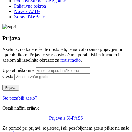
Podkast Zdravniške zgodbe
Paliativna oskrba
Novela ZZDej
Zdravniške želje
Prijava
Vsebina, do katere želite dostopati, je na voljo samo prijavljenim
uporabnikom. Prijavite se z obstoječim uporabniškim imenom in
geslom ali izpolnite obrazec za
registracijo
.
Uporabniško ime
Geslo
Prijava
Ste pozabili geslo?
Ostali načini prijave
Prijava s SI-PASS
Za pomoč pri prijavi, registraciji ali pozabljenem geslu pišite na našo