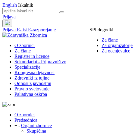
English
Iskalnik
Prijava
Prijava
E-list
E-razporejanje
SPI dogodki
Za člane
O zbornici
Za organizatorje
Za člane
Za ocenjevalce
Register in licence
Sekundariat - Pripravništvo
Specializacije
Kongresna dejavnost
Zdravniki iz tujine
Odnosi z javnostmi
Pravno svetovanje
Paliativna oskrba
O zbornici
Predsednica
+
-
Organi zbornice
Skupščina