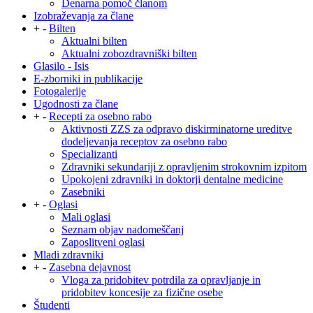
Denarna pomoč članom
Izobraževanja za člane
+
-
Bilten
Aktualni bilten
Aktualni zobozdravniški bilten
Glasilo - Isis
E-zborniki in publikacije
Fotogalerije
Ugodnosti za člane
+
-
Recepti za osebno rabo
Aktivnosti ZZS za odpravo diskirminatorne ureditve
dodeljevanja receptov za osebno rabo
Specializanti
Zdravniki sekundariji z opravljenim strokovnim izpitom
Upokojeni zdravniki in doktorji dentalne medicine
Zasebniki
+
-
Oglasi
Mali oglasi
Seznam objav nadomeščanj
Zaposlitveni oglasi
Mladi zdravniki
+
-
Zasebna dejavnost
Vloga za pridobitev potrdila za opravljanje in
pridobitev koncesije za fizične osebe
Študenti