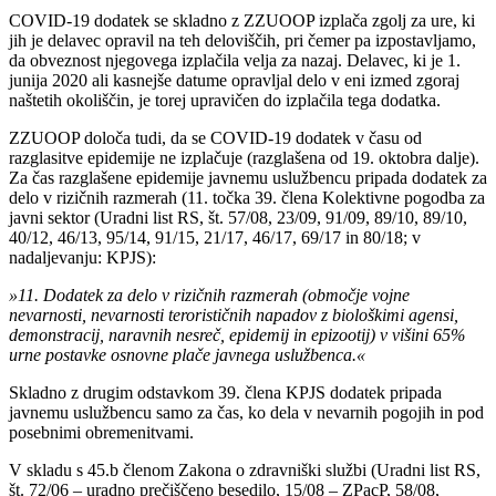
COVID-19 dodatek se skladno z ZZUOOP izplača zgolj za ure, ki
jih je delavec opravil na teh deloviščih, pri čemer pa izpostavljamo,
da obveznost njegovega izplačila velja za nazaj. Delavec, ki je 1.
junija 2020 ali kasnejše datume opravljal delo v eni izmed zgoraj
naštetih okoliščin, je torej upravičen do izplačila tega dodatka.
ZZUOOP določa tudi, da se COVID-19 dodatek v času od
razglasitve epidemije ne izplačuje (razglašena od 19. oktobra dalje).
Za čas razglašene epidemije javnemu uslužbencu pripada dodatek za
delo v rizičnih razmerah (11. točka 39. člena Kolektivne pogodba za
javni sektor (Uradni list RS, št. 57/08, 23/09, 91/09, 89/10, 89/10,
40/12, 46/13, 95/14, 91/15, 21/17, 46/17, 69/17 in 80/18; v
nadaljevanju: KPJS):
»11.
Dodatek za delo v rizičnih razmerah (območje vojne
nevarnosti, nevarnosti terorističnih napadov z biološkimi agensi,
demonstracij, naravnih nesreč, epidemij in epizootij) v višini 65%
urne postavke osnovne plače javnega uslužbenca.«
Skladno z drugim odstavkom 39. člena KPJS dodatek pripada
javnemu uslužbencu samo za čas, ko dela v nevarnih pogojih in pod
posebnimi obremenitvami.
V skladu s 45.b členom Zakona o zdravniški službi (Uradni list RS,
št. 72/06 – uradno prečiščeno besedilo, 15/08 – ZPacP, 58/08,