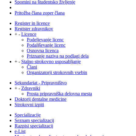
Spomini na študentsko življenje
Pritožba člana zoper člana
Register in licence
Register zdravnikov
+
-
Licence
Podeljevanje licenc
Podaljševanje licenc
Osnovna licenca
Priznanje naziva na podlagi dela
+
-
Stalno strokovno usposabljanje
Člani
Organizatorji strokovnih vsebin
Sekundariat - Pripravništvo
+
-
Zdravniki
Prosta pripravniška delovna mesta
Doktorji dentalne medicine
Strokovni izpiti
Specializacije
Seznam specializacij
Razpisi specializacij
e-List