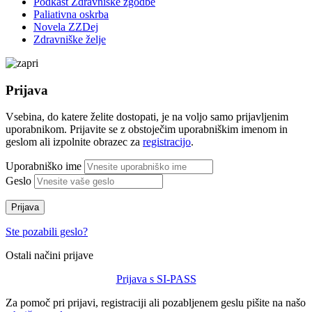
Podkast Zdravniške zgodbe
Paliativna oskrba
Novela ZZDej
Zdravniške želje
Prijava
Vsebina, do katere želite dostopati, je na voljo samo prijavljenim
uporabnikom. Prijavite se z obstoječim uporabniškim imenom in
geslom ali izpolnite obrazec za
registracijo
.
Uporabniško ime
Geslo
Prijava
Ste pozabili geslo?
Ostali načini prijave
Prijava s SI-PASS
Za pomoč pri prijavi, registraciji ali pozabljenem geslu pišite na našo