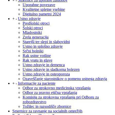
+
-
Smernice za uporabo zaslonov
Uporabne povezave
Kvalitetne spletne vsebine
Digitalno pametni 2024
+
-
Ustno zdravje
Predšolski otroci
Šolski otroci
Mladostniki
Zrela generacija
Starejši ter slepi in slabovidni
Ustno in splošno zdravje
Srčni bolniki
Rak ustne votline
Rak vratu in glave
Ustno zdravje in demenca
Ustno zdravje in sladkorna bolezen
Ustno zdravje in osteoporoza
Ozaveščanje starostnikov o pomenu ustnega zdravja
+
-
Informacije za paciente
Odbor za strokovno medicinska vprašanja
Odbor za pravno etična vprašanja
Komisija za strokovna vprašanja pri Odboru za
zobozdravstvo
Tožilec in razsodišče zbornice
Smernice za ravnanje na socialnih omrežjih