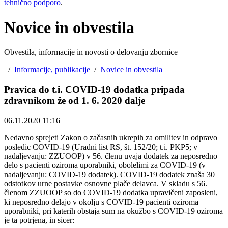
tehnično podporo
.
Novice in obvestila
Obvestila, informacije in novosti o delovanju zbornice
/
Informacije, publikacije
/
Novice in obvestila
Pravica do t.i. COVID-19 dodatka pripada
zdravnikom že od 1. 6. 2020 dalje
06.11.2020 11:16
Nedavno sprejeti Zakon o začasnih ukrepih za omilitev in odpravo
posledic COVID-19 (Uradni list RS, št. 152/20; t.i. PKP5; v
nadaljevanju: ZZUOOP) v 56. členu uvaja dodatek za neposredno
delo s pacienti oziroma uporabniki, obolelimi za COVID-19 (v
nadaljevanju: COVID-19 dodatek). COVID-19 dodatek znaša 30
odstotkov urne postavke osnovne plače delavca. V skladu s 56.
členom ZZUOOP so do COVID-19 dodatka upravičeni zaposleni,
ki neposredno delajo v okolju s COVID-19 pacienti oziroma
uporabniki, pri katerih obstaja sum na okužbo s COVID-19 oziroma
je ta potrjena, in sicer: