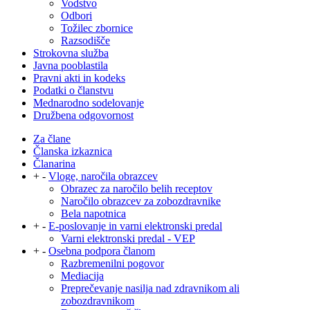
Vodstvo
Odbori
Tožilec zbornice
Razsodišče
Strokovna služba
Javna pooblastila
Pravni akti in kodeks
Podatki o članstvu
Mednarodno sodelovanje
Družbena odgovornost
Za člane
Članska izkaznica
Članarina
+
-
Vloge, naročila obrazcev
Obrazec za naročilo belih receptov
Naročilo obrazcev za zobozdravnike
Bela napotnica
+
-
E-poslovanje in varni elektronski predal
Varni elektronski predal - VEP
+
-
Osebna podpora članom
Razbremenilni pogovor
Mediacija
Preprečevanje nasilja nad zdravnikom ali
zobozdravnikom