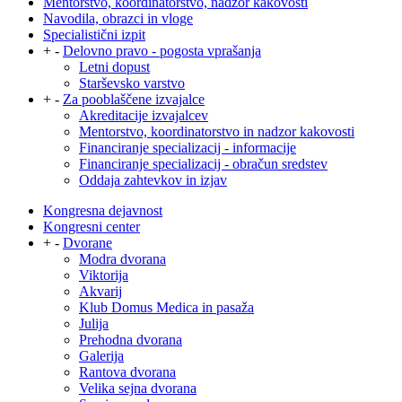
Mentorstvo, koordinatorstvo, nadzor kakovosti
Navodila, obrazci in vloge
Specialistični izpit
+
-
Delovno pravo - pogosta vprašanja
Letni dopust
Starševsko varstvo
+
-
Za pooblaščene izvajalce
Akreditacije izvajalcev
Mentorstvo, koordinatorstvo in nadzor kakovosti
Financiranje specializacij - informacije
Financiranje specializacij - obračun sredstev
Oddaja zahtevkov in izjav
Kongresna dejavnost
Kongresni center
+
-
Dvorane
Modra dvorana
Viktorija
Akvarij
Klub Domus Medica in pasaža
Julija
Prehodna dvorana
Galerija
Rantova dvorana
Velika sejna dvorana