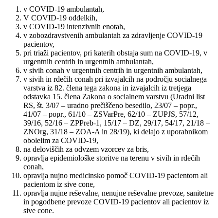
v COVID-19 ambulantah,
V COVID-19 oddelkih,
v COVID-19 intenzivnih enotah,
v zobozdravstvenih ambulantah za zdravljenje COVID-19
pacientov,
pri triaži pacientov, pri katerih obstaja sum na COVID-19, v
urgentnih centrih in urgentnih ambulantah,
v sivih conah v urgentnih centrih in urgentnih ambulantah,
v sivih in rdečih conah pri izvajalcih na področju socialnega
varstva iz 82. člena tega zakona in izvajalcih iz tretjega
odstavka 15. člena Zakona o socialnem varstvu (Uradni list
RS, št. 3/07 – uradno prečiščeno besedilo, 23/07 – popr.,
41/07 – popr., 61/10 – ZSVarPre, 62/10 – ZUPJS, 57/12,
39/16, 52/16 – ZPPreb-1, 15/17 – DZ, 29/17, 54/17, 21/18 –
ZNOrg, 31/18 – ZOA-A in 28/19), ki delajo z uporabnikom
obolelim za COVID-19,
na deloviščih za odvzem vzorcev za bris,
opravlja epidemiološke storitve na terenu v sivih in rdečih
conah,
opravlja nujno medicinsko pomoč COVID-19 pacientom ali
pacientom iz sive cone,
opravlja nujne reševalne, nenujne reševalne prevoze, sanitetne
in pogodbene prevoze COVID-19 pacientov ali pacientov iz
sive cone.