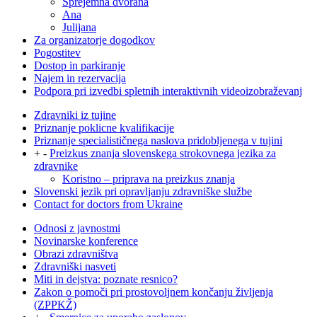
Sprejemna dvorana
Ana
Julijana
Za organizatorje dogodkov
Pogostitev
Dostop in parkiranje
Najem in rezervacija
Podpora pri izvedbi spletnih interaktivnih videoizobraževanj
Zdravniki iz tujine
Priznanje poklicne kvalifikacije
Priznanje specialističnega naslova pridobljenega v tujini
+
-
Preizkus znanja slovenskega strokovnega jezika za
zdravnike
Koristno – priprava na preizkus znanja
Slovenski jezik pri opravljanju zdravniške službe
Contact for doctors from Ukraine
Odnosi z javnostmi
Novinarske konference
Obrazi zdravništva
Zdravniški nasveti
Miti in dejstva: poznate resnico?
Zakon o pomoči pri prostovoljnem končanju življenja
(ZPPKŽ)