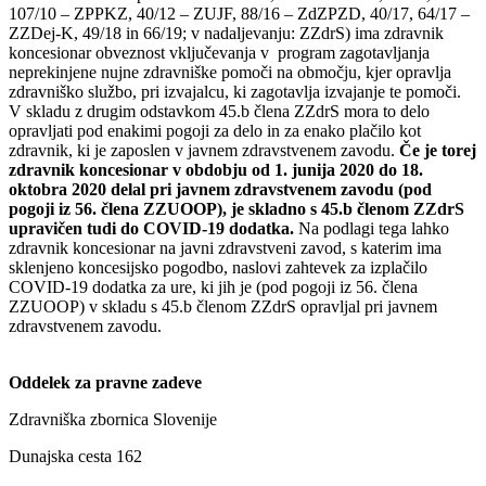
107/10 – ZPPKZ, 40/12 – ZUJF, 88/16 – ZdZPZD, 40/17, 64/17 –
ZZDej-K, 49/18 in 66/19; v nadaljevanju: ZZdrS) ima zdravnik
koncesionar obveznost vključevanja v program zagotavljanja
neprekinjene nujne zdravniške pomoči na območju, kjer opravlja
zdravniško službo, pri izvajalcu, ki zagotavlja izvajanje te pomoči.
V skladu z drugim odstavkom 45.b člena ZZdrS mora to delo
opravljati pod enakimi pogoji za delo in za enako plačilo kot
zdravnik, ki je zaposlen v javnem zdravstvenem zavodu.
Če je torej
zdravnik koncesionar v obdobju od 1. junija 2020 do 18.
oktobra 2020 delal pri javnem zdravstvenem zavodu (pod
pogoji iz 56. člena ZZUOOP), je skladno s 45.b členom ZZdrS
upravičen tudi do COVID-19 dodatka.
Na podlagi tega lahko
zdravnik koncesionar na javni zdravstveni zavod, s katerim ima
sklenjeno koncesijsko pogodbo, naslovi zahtevek za izplačilo
COVID-19 dodatka za ure, ki jih je (pod pogoji iz 56. člena
ZZUOOP) v skladu s 45.b členom ZZdrS opravljal pri javnem
zdravstvenem zavodu.
Oddelek za pravne zadeve
Zdravniška zbornica Slovenije
Dunajska cesta 162