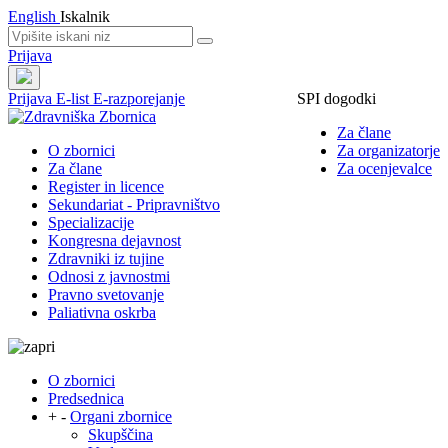
English
Iskalnik
Prijava
Prijava
E-list
E-razporejanje
SPI dogodki
Za člane
O zbornici
Za organizatorje
Za člane
Za ocenjevalce
Register in licence
Sekundariat - Pripravništvo
Specializacije
Kongresna dejavnost
Zdravniki iz tujine
Odnosi z javnostmi
Pravno svetovanje
Paliativna oskrba
O zbornici
Predsednica
+
-
Organi zbornice
Skupščina