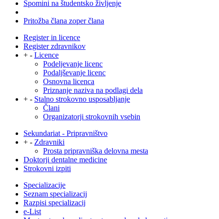
Spomini na študentsko življenje
Pritožba člana zoper člana
Register in licence
Register zdravnikov
+
-
Licence
Podeljevanje licenc
Podaljševanje licenc
Osnovna licenca
Priznanje naziva na podlagi dela
+
-
Stalno strokovno usposabljanje
Člani
Organizatorji strokovnih vsebin
Sekundariat - Pripravništvo
+
-
Zdravniki
Prosta pripravniška delovna mesta
Doktorji dentalne medicine
Strokovni izpiti
Specializacije
Seznam specializacij
Razpisi specializacij
e-List