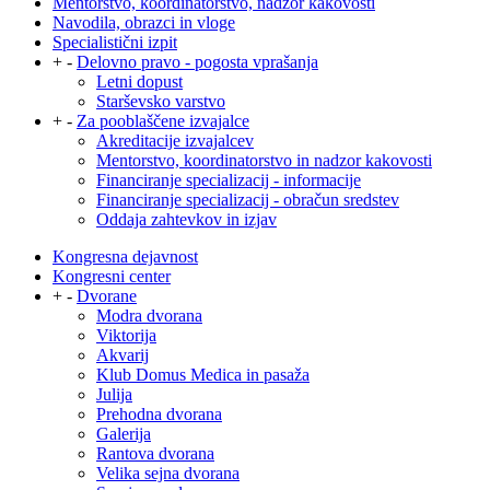
Mentorstvo, koordinatorstvo, nadzor kakovosti
Navodila, obrazci in vloge
Specialistični izpit
+
-
Delovno pravo - pogosta vprašanja
Letni dopust
Starševsko varstvo
+
-
Za pooblaščene izvajalce
Akreditacije izvajalcev
Mentorstvo, koordinatorstvo in nadzor kakovosti
Financiranje specializacij - informacije
Financiranje specializacij - obračun sredstev
Oddaja zahtevkov in izjav
Kongresna dejavnost
Kongresni center
+
-
Dvorane
Modra dvorana
Viktorija
Akvarij
Klub Domus Medica in pasaža
Julija
Prehodna dvorana
Galerija
Rantova dvorana
Velika sejna dvorana