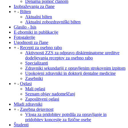
Denarna pomoč članom
Izobraževanja za člane
+
-
Bilten
Aktualni bilten
Aktualni zobozdravniški bilten
Glasilo - Isis
E-zborniki in publikacije
Fotogalerije
Ugodnosti za člane
+
-
Recepti za osebno rabo
Aktivnosti ZZS za odpravo diskirminatorne ureditve
dodeljevanja receptov za osebno rabo
Specializanti
Zdravniki sekundariji z opravljenim strokovnim izpitom
Upokojeni zdravniki in doktorji dentalne medicine
Zasebniki
+
-
Oglasi
Mali oglasi
Seznam objav nadomeščanj
Zaposlitveni oglasi
Mladi zdravniki
+
-
Zasebna dejavnost
Vloga za pridobitev potrdila za opravljanje in
pridobitev koncesije za fizične osebe
Študenti