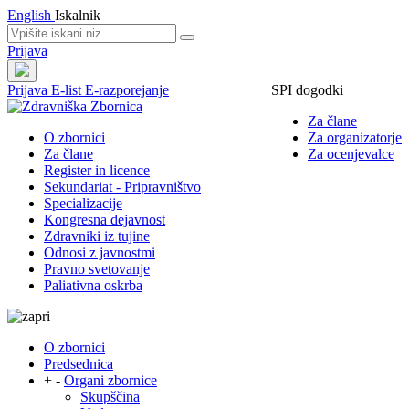
English
Iskalnik
Prijava
Prijava
E-list
E-razporejanje
SPI dogodki
Za člane
O zbornici
Za organizatorje
Za člane
Za ocenjevalce
Register in licence
Sekundariat - Pripravništvo
Specializacije
Kongresna dejavnost
Zdravniki iz tujine
Odnosi z javnostmi
Pravno svetovanje
Paliativna oskrba
O zbornici
Predsednica
+
-
Organi zbornice
Skupščina