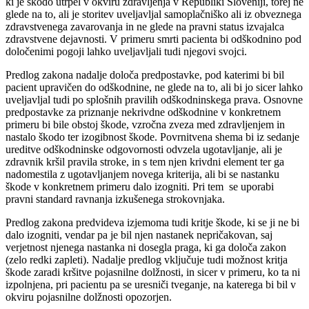
ki je škodo utrpel v okviru zdravljenja v Republiki Sloveniji, torej ne
glede na to, ali je storitev uveljavljal samoplačniško ali iz obveznega
zdravstvenega zavarovanja in ne glede na pravni status izvajalca
zdravstvene dejavnosti. V primeru smrti pacienta bi odškodnino pod
določenimi pogoji lahko uveljavljali tudi njegovi svojci.
Predlog zakona nadalje določa predpostavke, pod katerimi bi bil
pacient upravičen do odškodnine, ne glede na to, ali bi jo sicer lahko
uveljavljal tudi po splošnih pravilih odškodninskega prava. Osnovne
predpostavke za priznanje nekrivdne odškodnine v konkretnem
primeru bi bile obstoj škode, vzročna zveza med zdravljenjem in
nastalo škodo ter izogibnost škode. Povrnitvena shema bi iz sedanje
ureditve odškodninske odgovornosti odvzela ugotavljanje, ali je
zdravnik kršil pravila stroke, in s tem njen krivdni element ter ga
nadomestila z ugotavljanjem novega kriterija, ali bi se nastanku
škode v konkretnem primeru dalo izogniti. Pri tem se uporabi
pravni standard ravnanja izkušenega strokovnjaka.
Predlog zakona predvideva izjemoma tudi kritje škode, ki se ji ne bi
dalo izogniti, vendar pa je bil njen nastanek nepričakovan, saj
verjetnost njenega nastanka ni dosegla praga, ki ga določa zakon
(zelo redki zapleti). Nadalje predlog vključuje tudi možnost kritja
škode zaradi kršitve pojasnilne dolžnosti, in sicer v primeru, ko ta ni
izpolnjena, pri pacientu pa se uresniči tveganje, na katerega bi bil v
okviru pojasnilne dolžnosti opozorjen.