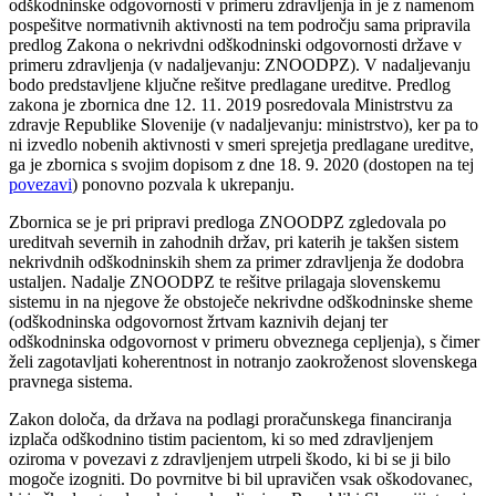
odškodninske odgovornosti v primeru zdravljenja in je z namenom
pospešitve normativnih aktivnosti na tem področju sama pripravila
predlog Zakona o nekrivdni odškodninski odgovornosti države v
primeru zdravljenja (v nadaljevanju: ZNOODPZ). V nadaljevanju
bodo predstavljene ključne rešitve predlagane ureditve. Predlog
zakona je zbornica dne 12. 11. 2019 posredovala Ministrstvu za
zdravje Republike Slovenije (v nadaljevanju: ministrstvo), ker pa to
ni izvedlo nobenih aktivnosti v smeri sprejetja predlagane ureditve,
ga je zbornica s svojim dopisom z dne 18. 9. 2020 (dostopen na tej
povezavi
) ponovno pozvala k ukrepanju.
Zbornica se je pri pripravi predloga ZNOODPZ zgledovala po
ureditvah severnih in zahodnih držav, pri katerih je takšen sistem
nekrivdnih odškodninskih shem za primer zdravljenja že dodobra
ustaljen. Nadalje ZNOODPZ te rešitve prilagaja slovenskemu
sistemu in na njegove že obstoječe nekrivdne odškodninske sheme
(odškodninska odgovornost žrtvam kaznivih dejanj ter
odškodninska odgovornost v primeru obveznega cepljenja), s čimer
želi zagotavljati koherentnost in notranjo zaokroženost slovenskega
pravnega sistema.
Zakon določa, da država na podlagi proračunskega financiranja
izplača odškodnino tistim pacientom, ki so med zdravljenjem
oziroma v povezavi z zdravljenjem utrpeli škodo, ki bi se ji bilo
mogoče izogniti. Do povrnitve bi bil upravičen vsak oškodovanec,