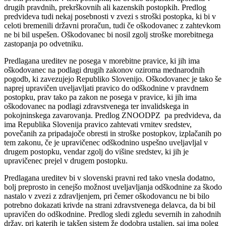
drugih pravdnih, prekrškovnih ali kazenskih postopkih. Predlog
predvideva tudi nekaj posebnosti v zvezi s stroški postopka, ki bi v
celoti bremenili državni proračun, tudi če oškodovanec z zahtevkom
ne bi bil uspešen. Oškodovanec bi nosil zgolj stroške morebitnega
zastopanja po odvetniku.
Predlagana ureditev ne posega v morebitne pravice, ki jih ima
oškodovanec na podlagi drugih zakonov oziroma mednarodnih
pogodb, ki zavezujejo Republiko Slovenijo. Oškodovanec je tako še
naprej upravičen uveljavljati pravico do odškodnine v pravdnem
postopku, prav tako pa zakon ne posega v pravice, ki jih ima
oškodovanec na podlagi zdravstvenega ter invalidskega in
pokojninskega zavarovanja. Predlog ZNOODPZ pa predvideva, da
ima Republika Slovenija pravico zahtevati vrnitev sredstev,
povečanih za pripadajoče obresti in stroške postopkov, izplačanih po
tem zakonu, če je upravičenec odškodnino uspešno uveljavljal v
drugem postopku, vendar zgolj do višine sredstev, ki jih je
upravičenec prejel v drugem postopku.
Predlagana ureditev bi v slovenski pravni red tako vnesla dodatno,
bolj preprosto in cenejšo možnost uveljavljanja odškodnine za škodo
nastalo v zvezi z zdravljenjem, pri čemer oškodovancu ne bi bilo
potrebno dokazati krivde na strani zdravstvenega delavca, da bi bil
upravičen do odškodnine. Predlog sledi zgledu severnih in zahodnih
držav, pri katerih je takšen sistem že dodobra ustaljen, saj ima poleg