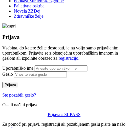
Podkast Zdravniške zgodbe
Paliativna oskrba
Novela ZZDej
Zdravniške želje
Prijava
Vsebina, do katere želite dostopati, je na voljo samo prijavljenim
uporabnikom. Prijavite se z obstoječim uporabniškim imenom in
geslom ali izpolnite obrazec za
registracijo
.
Uporabniško ime
Geslo
Prijava
Ste pozabili geslo?
Ostali načini prijave
Prijava s SI-PASS
Za pomoč pri prijavi, registraciji ali pozabljenem geslu pišite na našo