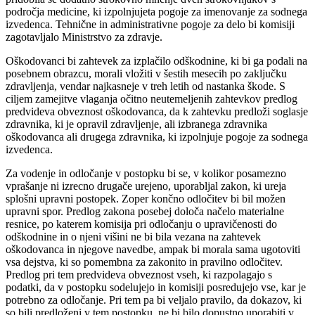
področja medicine, ki izpolnjujeta pogoje za imenovanje za sodnega
izvedenca. Tehnične in administrativne pogoje za delo bi komisiji
zagotavljalo Ministrstvo za zdravje.
Oškodovanci bi zahtevek za izplačilo odškodnine, ki bi ga podali na
posebnem obrazcu, morali vložiti v šestih mesecih po zaključku
zdravljenja, vendar najkasneje v treh letih od nastanka škode. S
ciljem zamejitve vlaganja očitno neutemeljenih zahtevkov predlog
predvideva obveznost oškodovanca, da k zahtevku predloži soglasje
zdravnika, ki je opravil zdravljenje, ali izbranega zdravnika
oškodovanca ali drugega zdravnika, ki izpolnjuje pogoje za sodnega
izvedenca.
Za vodenje in odločanje v postopku bi se, v kolikor posamezno
vprašanje ni izrecno drugače urejeno, uporabljal zakon, ki ureja
splošni upravni postopek. Zoper končno odločitev bi bil možen
upravni spor. Predlog zakona posebej določa načelo materialne
resnice, po katerem komisija pri odločanju o upravičenosti do
odškodnine in o njeni višini ne bi bila vezana na zahtevek
oškodovanca in njegove navedbe, ampak bi morala sama ugotoviti
vsa dejstva, ki so pomembna za zakonito in pravilno odločitev.
Predlog pri tem predvideva obveznost vseh, ki razpolagajo s
podatki, da v postopku sodelujejo in komisiji posredujejo vse, kar je
potrebno za odločanje. Pri tem pa bi veljalo pravilo, da dokazov, ki
so bili predloženi v tem postopku, ne bi bilo dopustno uporabiti v