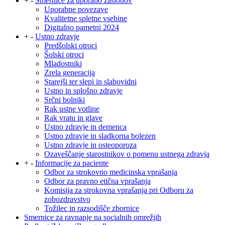
+
-
Smernice za uporabo zaslonov
Uporabne povezave
Kvalitetne spletne vsebine
Digitalno pametni 2024
+
-
Ustno zdravje
Predšolski otroci
Šolski otroci
Mladostniki
Zrela generacija
Starejši ter slepi in slabovidni
Ustno in splošno zdravje
Srčni bolniki
Rak ustne votline
Rak vratu in glave
Ustno zdravje in demenca
Ustno zdravje in sladkorna bolezen
Ustno zdravje in osteoporoza
Ozaveščanje starostnikov o pomenu ustnega zdravja
+
-
Informacije za paciente
Odbor za strokovno medicinska vprašanja
Odbor za pravno etična vprašanja
Komisija za strokovna vprašanja pri Odboru za
zobozdravstvo
Tožilec in razsodišče zbornice
Smernice za ravnanje na socialnih omrežjih