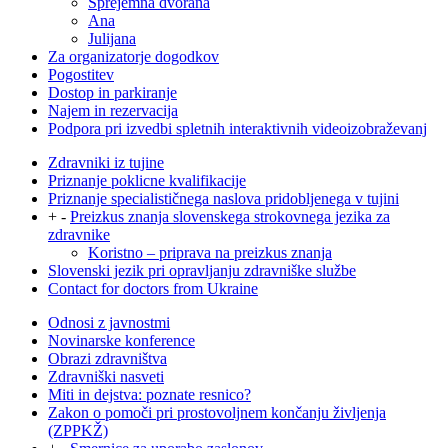
Sprejemna dvorana
Ana
Julijana
Za organizatorje dogodkov
Pogostitev
Dostop in parkiranje
Najem in rezervacija
Podpora pri izvedbi spletnih interaktivnih videoizobraževanj
Zdravniki iz tujine
Priznanje poklicne kvalifikacije
Priznanje specialističnega naslova pridobljenega v tujini
+
-
Preizkus znanja slovenskega strokovnega jezika za
zdravnike
Koristno – priprava na preizkus znanja
Slovenski jezik pri opravljanju zdravniške službe
Contact for doctors from Ukraine
Odnosi z javnostmi
Novinarske konference
Obrazi zdravništva
Zdravniški nasveti
Miti in dejstva: poznate resnico?
Zakon o pomoči pri prostovoljnem končanju življenja
(ZPPKŽ)