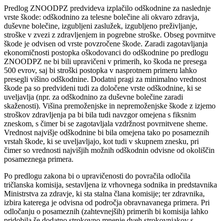
Predlog ZNOODPZ predvideva izplačilo odškodnine za naslednje
vrste škode: odškodnino za telesne bolečine ali okvaro zdravja,
duševne bolečine, izgubljeni zaslužek, izgubljeno preživljanje,
stroške v zvezi z zdravljenjem in pogrebne stroške. Obseg povrnitve
škode je odvisen od vrste povzročene škode. Zaradi zagotavljanja
ekonomičnosti postopka oškodovanci do odškodnine po predlogu
ZNOODPZ ne bi bili upravičeni v primerih, ko škoda ne presega
500 evrov, saj bi stroški postopka v nasprotnem primeru lahko
presegli višino odškodnine. Dodatni pragi za minimalno vrednost
škode pa so predvideni tudi za določene vrste odškodnine, ki se
uveljavlja (npr. za odškodnino za duševne bolečine zaradi
skaženosti). Višina premoženjske in nepremoženjske škode z izjemo
stroškov zdravljenja pa bi bila tudi navzgor omejena s fiksnim
zneskom, s čimer bi se zagotavljala vzdržnost povrnitvene sheme.
Vrednost najvišje odškodnine bi bila omejena tako po posameznih
vrstah škode, ki se uveljavljajo, kot tudi v skupnem znesku, pri
čimer so vrednosti najvišjih možnih odškodnin odvisne od okoliščin
posameznega primera.
Po predlogu zakona bi o upravičenosti do povračila odločila
tričlanska komisija, sestavljena iz vrhovnega sodnika in predstavnika
Ministrstva za zdravje, ki sta stalna člana komisije; ter zdravnika,
izbira katerega je odvisna od področja obravnavanega primera. Pri
odločanju o posameznih (zahtevnejših) primerih bi komisija lahko
pridobila še dodatno strokovno mnenje dveh strokovnjakov s