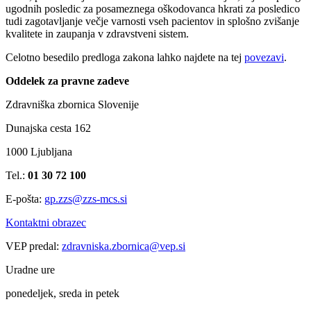
ugodnih posledic za posameznega oškodovanca hkrati za posledico
tudi zagotavljanje večje varnosti vseh pacientov in splošno zvišanje
kvalitete in zaupanja v zdravstveni sistem.
Celotno besedilo predloga zakona lahko najdete na tej
povezavi
.
Oddelek za pravne zadeve
Zdravniška zbornica Slovenije
Dunajska cesta 162
1000 Ljubljana
Tel.:
01 30 72 100
E-pošta:
gp.zzs@zzs-mcs.si
Kontaktni obrazec
VEP predal:
zdravniska.zbornica@vep.si
Uradne ure
ponedeljek, sreda in petek