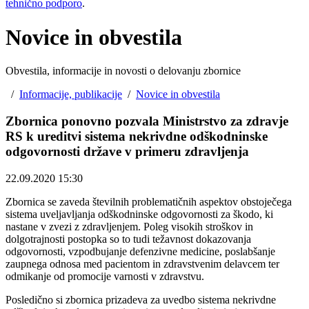
tehnično podporo
.
Novice in obvestila
Obvestila, informacije in novosti o delovanju zbornice
/
Informacije, publikacije
/
Novice in obvestila
Zbornica ponovno pozvala Ministrstvo za zdravje
RS k ureditvi sistema nekrivdne odškodninske
odgovornosti države v primeru zdravljenja
22.09.2020 15:30
Zbornica se zaveda številnih problematičnih aspektov obstoječega
sistema uveljavljanja odškodninske odgovornosti za škodo, ki
nastane v zvezi z zdravljenjem. Poleg visokih stroškov in
dolgotrajnosti postopka so to tudi težavnost dokazovanja
odgovornosti, vzpodbujanje defenzivne medicine, poslabšanje
zaupnega odnosa med pacientom in zdravstvenim delavcem ter
odmikanje od promocije varnosti v zdravstvu.
Posledično si zbornica prizadeva za uvedbo sistema nekrivdne