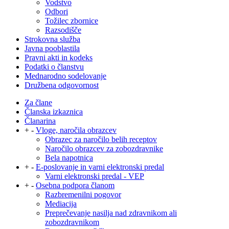
Vodstvo
Odbori
Tožilec zbornice
Razsodišče
Strokovna služba
Javna pooblastila
Pravni akti in kodeks
Podatki o članstvu
Mednarodno sodelovanje
Družbena odgovornost
Za člane
Članska izkaznica
Članarina
+
-
Vloge, naročila obrazcev
Obrazec za naročilo belih receptov
Naročilo obrazcev za zobozdravnike
Bela napotnica
+
-
E-poslovanje in varni elektronski predal
Varni elektronski predal - VEP
+
-
Osebna podpora članom
Razbremenilni pogovor
Mediacija
Preprečevanje nasilja nad zdravnikom ali
zobozdravnikom