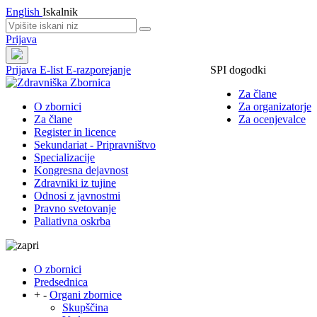
English
Iskalnik
Prijava
Prijava
E-list
E-razporejanje
SPI dogodki
Za člane
O zbornici
Za organizatorje
Za člane
Za ocenjevalce
Register in licence
Sekundariat - Pripravništvo
Specializacije
Kongresna dejavnost
Zdravniki iz tujine
Odnosi z javnostmi
Pravno svetovanje
Paliativna oskrba
O zbornici
Predsednica
+
-
Organi zbornice
Skupščina