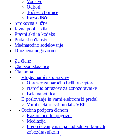
Vodstvo
Odbori
Tožilec zbornice
Razsodišče
Strokovna služba
Javna pooblastila
Pravni akti in kodeks
Podatki o članstvu
Mednarodno sodelovanje
Družbena odgovornost
Za člane
Članska izkaznica
Članarina
+
-
Vloge, naročila obrazcev
Obrazec za naročilo belih receptov
Naročilo obrazcev za zobozdravnike
Bela napotnica
+
-
E-poslovanje in varni elektronski predal
Varni elektronski predal - VEP
+
-
Osebna podpora članom
Razbremenilni pogovor
Mediacija
Preprečevanje nasilja nad zdravnikom ali
zobozdravnikom