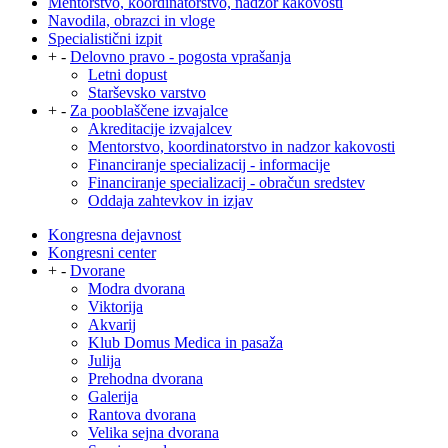
Mentorstvo, koordinatorstvo, nadzor kakovosti
Navodila, obrazci in vloge
Specialistični izpit
+
-
Delovno pravo - pogosta vprašanja
Letni dopust
Starševsko varstvo
+
-
Za pooblaščene izvajalce
Akreditacije izvajalcev
Mentorstvo, koordinatorstvo in nadzor kakovosti
Financiranje specializacij - informacije
Financiranje specializacij - obračun sredstev
Oddaja zahtevkov in izjav
Kongresna dejavnost
Kongresni center
+
-
Dvorane
Modra dvorana
Viktorija
Akvarij
Klub Domus Medica in pasaža
Julija
Prehodna dvorana
Galerija
Rantova dvorana
Velika sejna dvorana