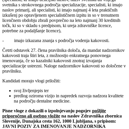
svetnika s strokovnega področja specializacije, specialisti, ki imajo
naslov primarij, ali specialisti, ki imajo najmanj 4 leta praktičnih
izkušenj po opravljenem specialističnem izpitu in so v trenutnem
licenčnem obdobju zbrali povprečno na leto najmanj 30 kreditnih
točk, ki so v skladu s predpisom, ki ureja zdravniške licence,
potrebne za podaljšanje licence),
- imajo izkazana znanja s področja vodenja kakovosti.
Četrti odstavek 27. člena pravilnika določa, da mandat nadzornikov
kakovosti traja štiri leta, z možnostjo enkratnega ponovnega
imenovanja, če so kazalniki kakovosti znotraj izvajanja
specializacije ustrezni. Naloge nadzornikov kakovosti so določene v
pravilniku.
Kandidati morajo vlogi priložiti:
svoj življenjepis ter
predlog oziroma vizijo in napredek razvoja nadzora kvalitete
na področju dentalne medicine.
Pisne vloge z dokazili o izpolnjevanju pogojev
pošljite
priporočeno ali osebno vložite
na naslov Zdravniška zbornica
Slovenije, Dunajska cesta 162, 1000 Ljubljana, s pripisom:
JAVNI POZIV ZA IMENOVANJE NADZORNIKA