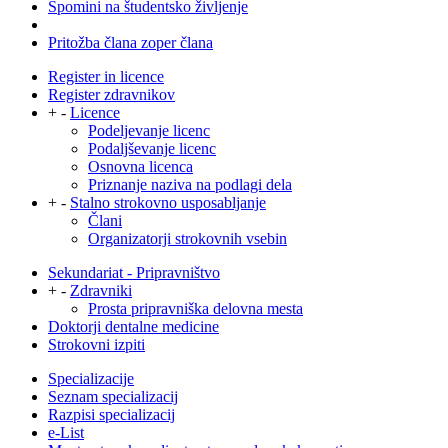
Spomini na študentsko življenje
Pritožba člana zoper člana
Register in licence
Register zdravnikov
+
-
Licence
Podeljevanje licenc
Podaljševanje licenc
Osnovna licenca
Priznanje naziva na podlagi dela
+
-
Stalno strokovno usposabljanje
Člani
Organizatorji strokovnih vsebin
Sekundariat - Pripravništvo
+
-
Zdravniki
Prosta pripravniška delovna mesta
Doktorji dentalne medicine
Strokovni izpiti
Specializacije
Seznam specializacij
Razpisi specializacij
e-List