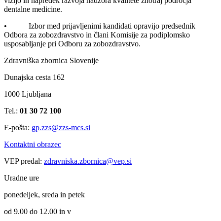
vizijo in napredek razvoja nadzora kvalitete znotraj področja
dentalne medicine.
• Izbor med prijavljenimi kandidati opravijo predsednik
Odbora za zobozdravstvo in člani Komisije za podiplomsko
usposabljanje pri Odboru za zobozdravstvo.
Zdravniška zbornica Slovenije
Dunajska cesta 162
1000 Ljubljana
Tel.:
01 30 72 100
E-pošta:
gp.zzs@zzs-mcs.si
Kontaktni obrazec
VEP predal:
zdravniska.zbornica@vep.si
Uradne ure
ponedeljek, sreda in petek
od 9.00 do 12.00 in v