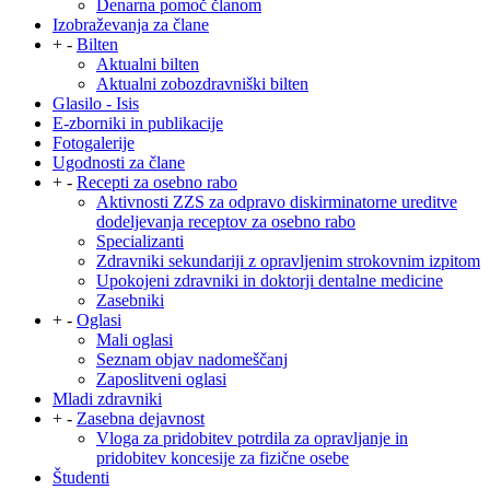
Denarna pomoč članom
Izobraževanja za člane
+
-
Bilten
Aktualni bilten
Aktualni zobozdravniški bilten
Glasilo - Isis
E-zborniki in publikacije
Fotogalerije
Ugodnosti za člane
+
-
Recepti za osebno rabo
Aktivnosti ZZS za odpravo diskirminatorne ureditve
dodeljevanja receptov za osebno rabo
Specializanti
Zdravniki sekundariji z opravljenim strokovnim izpitom
Upokojeni zdravniki in doktorji dentalne medicine
Zasebniki
+
-
Oglasi
Mali oglasi
Seznam objav nadomeščanj
Zaposlitveni oglasi
Mladi zdravniki
+
-
Zasebna dejavnost
Vloga za pridobitev potrdila za opravljanje in
pridobitev koncesije za fizične osebe
Študenti