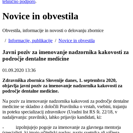
tehnično podporo
.
Novice in obvestila
Obvestila, informacije in novosti o delovanju zbornice
/
Informacije, publikacije
/
Novice in obvestila
Javni poziv za imenovanje nadzornika kakovosti za
področje dentalne medicine ​
01.09.2020 13:36
Zdravniška zbornica Slovenije danes, 1. septembra 2020,
objavlja javni poziv za imenovanje nadzornika kakovosti za
področje dentalne medicine.
Na poziv za imenovanje nadzornika kakovosti za področje dentalne
medicine se skladno z določili Pravilnika o vrstah, vsebini, trajanju
in poteku specializacij zdravnikov (Uradni list RS št. 22/18, v
nadaljevanju: pravilnik), lahko prijavijo kandidati, ki:
- izpolnjujejo pogoje za imenovanje za glavnega mentorja
(specialisti, ki imajo učiteljski naslov, naziv svetnika ali višjega