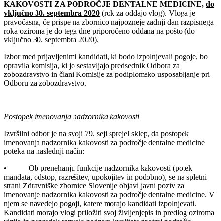
KAKOVOSTI ZA PODROČJE DENTALNE MEDICINE,
do
vključno 30. septembra 2020
(rok za oddajo vlog). Vloga je
pravočasna, če prispe na zbornico najpozneje zadnji dan razpisnega
roka oziroma je do tega dne priporočeno oddana na pošto (do
vključno 30. septembra 2020).
Izbor med prijavljenimi kandidati, ki bodo izpolnjevali pogoje, bo
opravila komisija, ki jo sestavljajo predsednik Odbora za
zobozdravstvo in člani Komisije za podiplomsko usposabljanje pri
Odboru za zobozdravstvo.
Postopek imenovanja nadzornika kakovosti
Izvršilni odbor je na svoji 79. seji sprejel sklep, da postopek
imenovanja nadzornika kakovosti za področje dentalne medicine
poteka na naslednji način:
• Ob prenehanju funkcije nadzornika kakovosti (potek
mandata, odstop, razrešitev, upokojitev in podobno), se na spletni
strani Zdravniške zbornice Slovenije objavi javni poziv za
imenovanje nadzornika kakovosti za področje dentalne medicine. V
njem se navedejo pogoji, katere morajo kandidati izpolnjevati.
Kandidati morajo vlogi priložiti svoj življenjepis in predlog oziroma