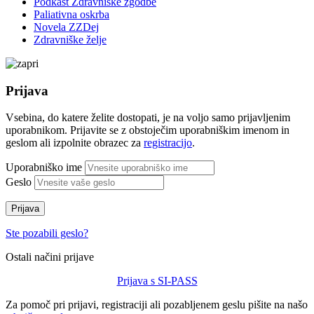
Podkast Zdravniške zgodbe
Paliativna oskrba
Novela ZZDej
Zdravniške želje
Prijava
Vsebina, do katere želite dostopati, je na voljo samo prijavljenim
uporabnikom. Prijavite se z obstoječim uporabniškim imenom in
geslom ali izpolnite obrazec za
registracijo
.
Uporabniško ime
Geslo
Prijava
Ste pozabili geslo?
Ostali načini prijave
Prijava s SI-PASS
Za pomoč pri prijavi, registraciji ali pozabljenem geslu pišite na našo