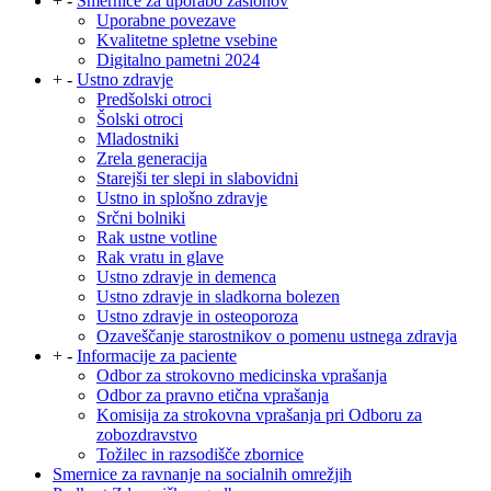
+
-
Smernice za uporabo zaslonov
Uporabne povezave
Kvalitetne spletne vsebine
Digitalno pametni 2024
+
-
Ustno zdravje
Predšolski otroci
Šolski otroci
Mladostniki
Zrela generacija
Starejši ter slepi in slabovidni
Ustno in splošno zdravje
Srčni bolniki
Rak ustne votline
Rak vratu in glave
Ustno zdravje in demenca
Ustno zdravje in sladkorna bolezen
Ustno zdravje in osteoporoza
Ozaveščanje starostnikov o pomenu ustnega zdravja
+
-
Informacije za paciente
Odbor za strokovno medicinska vprašanja
Odbor za pravno etična vprašanja
Komisija za strokovna vprašanja pri Odboru za
zobozdravstvo
Tožilec in razsodišče zbornice
Smernice za ravnanje na socialnih omrežjih