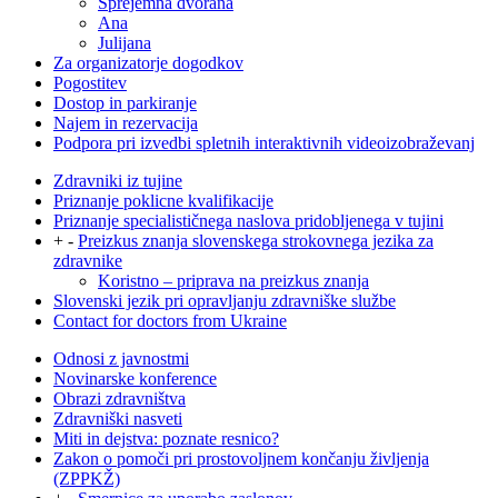
Sprejemna dvorana
Ana
Julijana
Za organizatorje dogodkov
Pogostitev
Dostop in parkiranje
Najem in rezervacija
Podpora pri izvedbi spletnih interaktivnih videoizobraževanj
Zdravniki iz tujine
Priznanje poklicne kvalifikacije
Priznanje specialističnega naslova pridobljenega v tujini
+
-
Preizkus znanja slovenskega strokovnega jezika za
zdravnike
Koristno – priprava na preizkus znanja
Slovenski jezik pri opravljanju zdravniške službe
Contact for doctors from Ukraine
Odnosi z javnostmi
Novinarske konference
Obrazi zdravništva
Zdravniški nasveti
Miti in dejstva: poznate resnico?
Zakon o pomoči pri prostovoljnem končanju življenja
(ZPPKŽ)