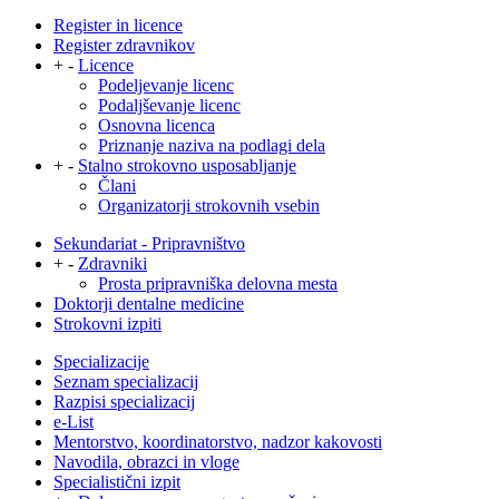
Register in licence
Register zdravnikov
+
-
Licence
Podeljevanje licenc
Podaljševanje licenc
Osnovna licenca
Priznanje naziva na podlagi dela
+
-
Stalno strokovno usposabljanje
Člani
Organizatorji strokovnih vsebin
Sekundariat - Pripravništvo
+
-
Zdravniki
Prosta pripravniška delovna mesta
Doktorji dentalne medicine
Strokovni izpiti
Specializacije
Seznam specializacij
Razpisi specializacij
e-List
Mentorstvo, koordinatorstvo, nadzor kakovosti
Navodila, obrazci in vloge
Specialistični izpit