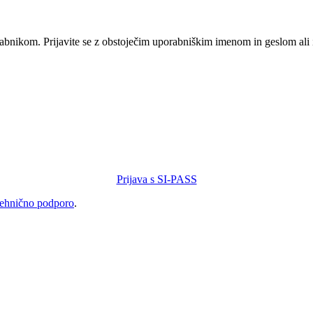
orabnikom. Prijavite se z obstoječim uporabniškim imenom in geslom ali
Prijava s SI-PASS
tehnično podporo
.