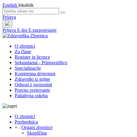
English
Iskalnik
Prijava
Prijava
E-list
E-razporejanje
O zbornici
Za člane
Register in licence
Sekundariat - Pripravništvo
Specializacije
Kongresna dejavnost
Zdravniki iz tujine
Odnosi z javnostmi
Pravno svetovanje
Paliativna oskrba
O zbornici
Predsednica
+
-
Organi zbornice
Skupščina