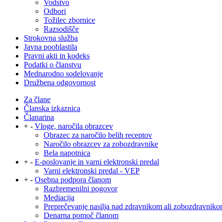
Vodstvo
Odbori
Tožilec zbornice
Razsodišče
Strokovna služba
Javna pooblastila
Pravni akti in kodeks
Podatki o članstvu
Mednarodno sodelovanje
Družbena odgovornost
Za člane
Članska izkaznica
Članarina
+
-
Vloge, naročila obrazcev
Obrazec za naročilo belih receptov
Naročilo obrazcev za zobozdravnike
Bela napotnica
+
-
E-poslovanje in varni elektronski predal
Varni elektronski predal - VEP
+
-
Osebna podpora članom
Razbremenilni pogovor
Mediacija
Preprečevanje nasilja nad zdravnikom ali zobozdravnik
Denarna pomoč članom