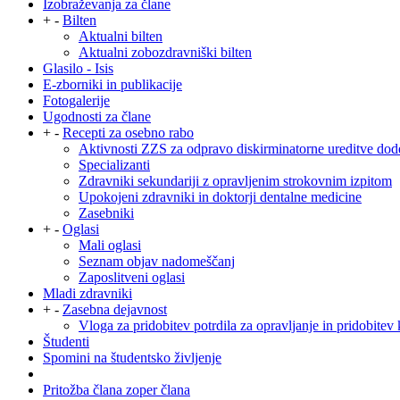
Izobraževanja za člane
+
-
Bilten
Aktualni bilten
Aktualni zobozdravniški bilten
Glasilo - Isis
E-zborniki in publikacije
Fotogalerije
Ugodnosti za člane
+
-
Recepti za osebno rabo
Aktivnosti ZZS za odpravo diskirminatorne ureditve dod
Specializanti
Zdravniki sekundariji z opravljenim strokovnim izpitom
Upokojeni zdravniki in doktorji dentalne medicine
Zasebniki
+
-
Oglasi
Mali oglasi
Seznam objav nadomeščanj
Zaposlitveni oglasi
Mladi zdravniki
+
-
Zasebna dejavnost
Vloga za pridobitev potrdila za opravljanje in pridobitev 
Študenti
Spomini na študentsko življenje
Pritožba člana zoper člana