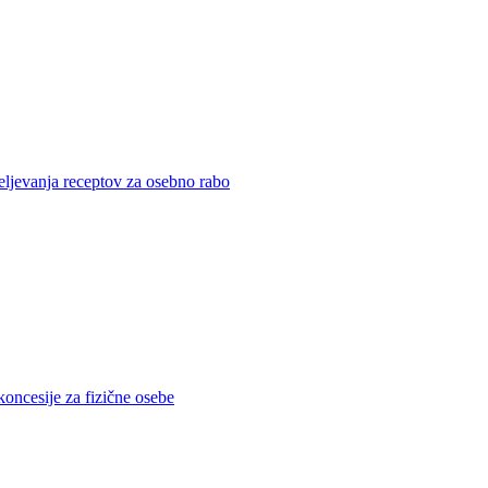
eljevanja receptov za osebno rabo
koncesije za fizične osebe