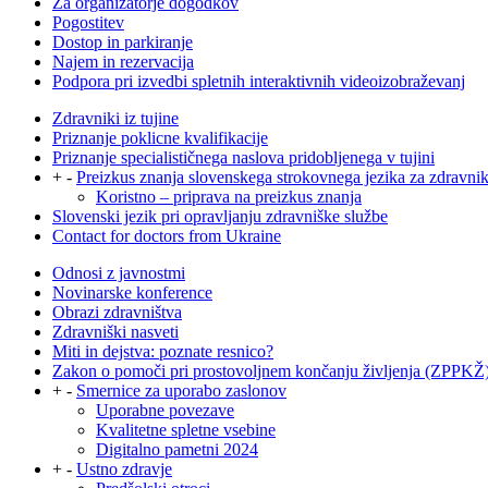
Za organizatorje dogodkov
Pogostitev
Dostop in parkiranje
Najem in rezervacija
Podpora pri izvedbi spletnih interaktivnih videoizobraževanj
Zdravniki iz tujine
Priznanje poklicne kvalifikacije
Priznanje specialističnega naslova pridobljenega v tujini
+
-
Preizkus znanja slovenskega strokovnega jezika za zdravni
Koristno – priprava na preizkus znanja
Slovenski jezik pri opravljanju zdravniške službe
Contact for doctors from Ukraine
Odnosi z javnostmi
Novinarske konference
Obrazi zdravništva
Zdravniški nasveti
Miti in dejstva: poznate resnico?
Zakon o pomoči pri prostovoljnem končanju življenja (ZPPKŽ
+
-
Smernice za uporabo zaslonov
Uporabne povezave
Kvalitetne spletne vsebine
Digitalno pametni 2024
+
-
Ustno zdravje