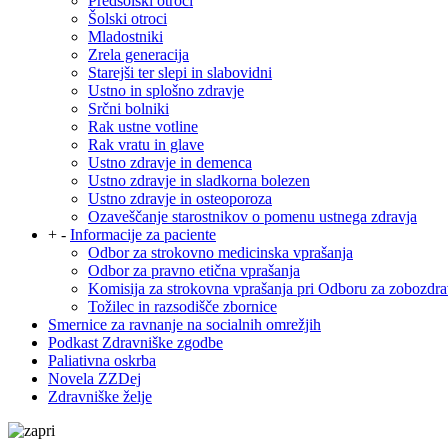
Predšolski otroci
Šolski otroci
Mladostniki
Zrela generacija
Starejši ter slepi in slabovidni
Ustno in splošno zdravje
Srčni bolniki
Rak ustne votline
Rak vratu in glave
Ustno zdravje in demenca
Ustno zdravje in sladkorna bolezen
Ustno zdravje in osteoporoza
Ozaveščanje starostnikov o pomenu ustnega zdravja
+
-
Informacije za paciente
Odbor za strokovno medicinska vprašanja
Odbor za pravno etična vprašanja
Komisija za strokovna vprašanja pri Odboru za zobozdra
Tožilec in razsodišče zbornice
Smernice za ravnanje na socialnih omrežjih
Podkast Zdravniške zgodbe
Paliativna oskrba
Novela ZZDej
Zdravniške želje