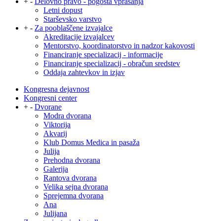
+
-
Delovno pravo - pogosta vprašanja
Letni dopust
Starševsko varstvo
+
-
Za pooblaščene izvajalce
Akreditacije izvajalcev
Mentorstvo, koordinatorstvo in nadzor kakovosti
Financiranje specializacij - informacije
Financiranje specializacij - obračun sredstev
Oddaja zahtevkov in izjav
Kongresna dejavnost
Kongresni center
+
-
Dvorane
Modra dvorana
Viktorija
Akvarij
Klub Domus Medica in pasaža
Julija
Prehodna dvorana
Galerija
Rantova dvorana
Velika sejna dvorana
Sprejemna dvorana
Ana
Julijana