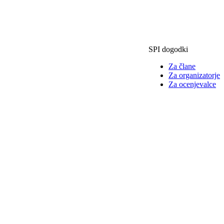
SPI dogodki
Za člane
Za organizatorje
Za ocenjevalce