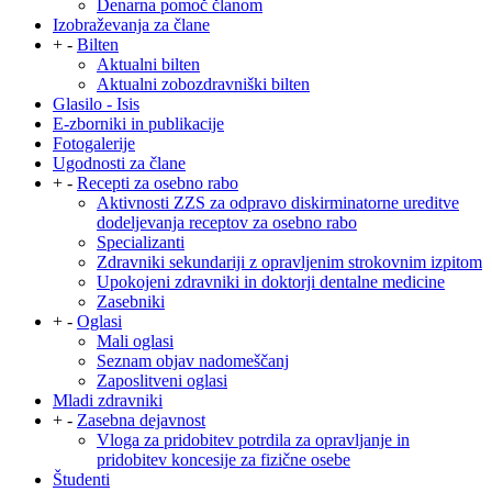
Denarna pomoč članom
Izobraževanja za člane
+
-
Bilten
Aktualni bilten
Aktualni zobozdravniški bilten
Glasilo - Isis
E-zborniki in publikacije
Fotogalerije
Ugodnosti za člane
+
-
Recepti za osebno rabo
Aktivnosti ZZS za odpravo diskirminatorne ureditve
dodeljevanja receptov za osebno rabo
Specializanti
Zdravniki sekundariji z opravljenim strokovnim izpitom
Upokojeni zdravniki in doktorji dentalne medicine
Zasebniki
+
-
Oglasi
Mali oglasi
Seznam objav nadomeščanj
Zaposlitveni oglasi
Mladi zdravniki
+
-
Zasebna dejavnost
Vloga za pridobitev potrdila za opravljanje in
pridobitev koncesije za fizične osebe
Študenti