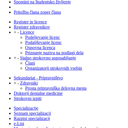
Spomini na študentsko življenje
Pritožba člana zoper člana
Register in licence
Register zdravnikov
+
-
Licence
Podeljevanje licenc
Podaljševanje licenc
Osnovna licenca
Priznanje naziva na podlagi dela
+
-
Stalno strokovno usposabljanje
Člani
Organizatorji strokovnih vsebin
Sekundariat - Pripravništvo
+
-
Zdravniki
Prosta pripravniška delovna mesta
Doktorji dentalne medicine
Strokovni izpiti
Specializacije
Seznam specializacij
Razpisi specializacij
e-List