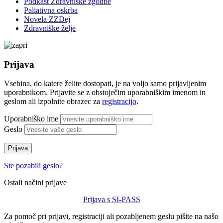
Podkast Zdravniške zgodbe
Paliativna oskrba
Novela ZZDej
Zdravniške želje
Prijava
Vsebina, do katere želite dostopati, je na voljo samo prijavljenim
uporabnikom. Prijavite se z obstoječim uporabniškim imenom in
geslom ali izpolnite obrazec za
registracijo
.
Uporabniško ime
Geslo
Prijava
Ste pozabili geslo?
Ostali načini prijave
Prijava s SI-PASS
Za pomoč pri prijavi, registraciji ali pozabljenem geslu pišite na našo