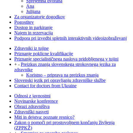
Sprejemna dvorana
Ana
Julijana
Za organizatorje dogodkov
Pogostitev
Dostop in parkiranje
Najem in rezervacija
Podpora pri izvedbi spletnih interaktivnih videoizobraževanj
Zdravniki iz tujine
Priznanje poklicne kvalifikacije
Priznanje specialističnega naslova pridobljenega v tujini
+
-
Preizkus znanja slovenskega strokovnega jezika za
zdravnike
Koristno – priprava na preizkus znanja
Slovenski jezik pri opravljanju zdravniške službe
Contact for doctors from Ukraine
Odnosi z javnostmi
Novinarske konference
Obrazi zdravništva
Zdravniški nasveti
Miti in dejstva: poznate resnico?
Zakon o pomoči pri prostovoljnem končanju življenja
(ZPPKŽ)