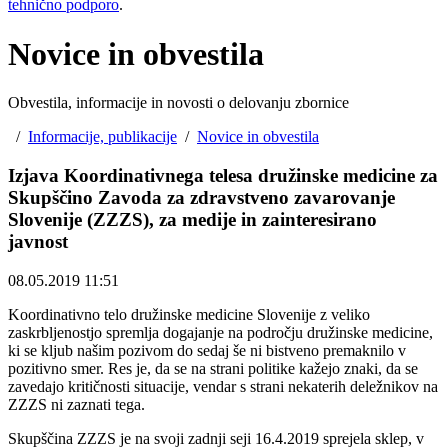
tehnično podporo
.
Novice in obvestila
Obvestila, informacije in novosti o delovanju zbornice
/
Informacije, publikacije
/
Novice in obvestila
Izjava Koordinativnega telesa družinske medicine za
Skupščino Zavoda za zdravstveno zavarovanje
Slovenije (ZZZS), za medije in zainteresirano
javnost ​
08.05.2019 11:51
Koordinativno telo družinske medicine Slovenije z veliko
zaskrbljenostjo spremlja dogajanje na področju družinske medicine,
ki se kljub našim pozivom do sedaj še ni bistveno premaknilo v
pozitivno smer. Res je, da se na strani politike kažejo znaki, da se
zavedajo kritičnosti situacije, vendar s strani nekaterih deležnikov na
ZZZS ni zaznati tega.
Skupščina ZZZS je na svoji zadnji seji 16.4.2019 sprejela sklep, v