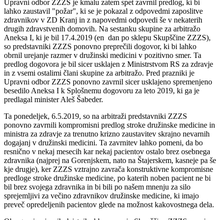
Upravni odbor ZZZS je kmalu zatem spet zavrnil predlog, ki bi
lahko zaustavil "požar", ki se je pokazal z odpovedmi zaposlitve
zdravnikov v ZD Kranj in z napovedmi odpovedi še v nekaterih
drugih zdravstvenih domovih. Na sestanku skupine za arbitražo
Aneksa I, ki je bil 17.4.2019 (en dan po sklepu Skupščine ZZZS),
so predstavniki ZZZS ponovno preprečili dogovor, ki bi lahko
obrnil urejanje razmer v družinski medicini v pozitivno smer. Ta
predlog dogovora je bil sicer usklajen z Ministrstvom RS za zdravje
in z vsemi ostalimi člani skupine za arbitražo. Pred prazniki je
Upravni odbor ZZZS ponovno zavrnil sicer usklajeno spremenjeno
besedilo Aneksa I k Splošnemu dogovoru za leto 2019, ki ga je
predlagal minister Aleš Šabeder.
Ta ponedeljek, 6.5.2019, so na arbitraži predstavniki ZZZS
ponovno zavrnili kompromisni predlog stroke družinske medicine in
ministra za zdravje za trenutno krizno zaustavitev skrajno nevarnih
dogajanj v družinski medicini. Ta zavrnitev lahko pomeni, da bo
resnično v nekaj mesecih kar nekaj pacientov ostalo brez osebnega
zdravnika (najprej na Gorenjskem, nato na Štajerskem, kasneje pa še
kje drugje), ker ZZZS vztrajno zavrača konstruktivne kompromisne
predloge stroke družinske medicine, po katerih noben pacient ne bi
bil brez svojega zdravnika in bi bili po našem mnenju za silo
sprejemljivi za večino zdravnikov družinske medicine, ki imajo
preveč opredeljenih pacientov glede na možnost kakovostnega dela.