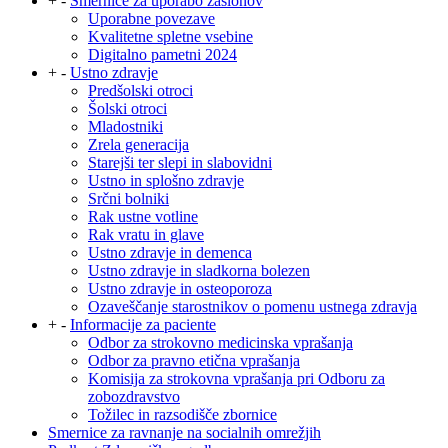
+
-
Smernice za uporabo zaslonov
Uporabne povezave
Kvalitetne spletne vsebine
Digitalno pametni 2024
+
-
Ustno zdravje
Predšolski otroci
Šolski otroci
Mladostniki
Zrela generacija
Starejši ter slepi in slabovidni
Ustno in splošno zdravje
Srčni bolniki
Rak ustne votline
Rak vratu in glave
Ustno zdravje in demenca
Ustno zdravje in sladkorna bolezen
Ustno zdravje in osteoporoza
Ozaveščanje starostnikov o pomenu ustnega zdravja
+
-
Informacije za paciente
Odbor za strokovno medicinska vprašanja
Odbor za pravno etična vprašanja
Komisija za strokovna vprašanja pri Odboru za
zobozdravstvo
Tožilec in razsodišče zbornice
Smernice za ravnanje na socialnih omrežjih