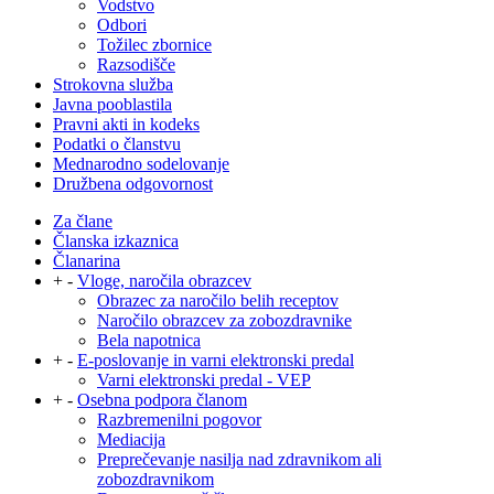
Vodstvo
Odbori
Tožilec zbornice
Razsodišče
Strokovna služba
Javna pooblastila
Pravni akti in kodeks
Podatki o članstvu
Mednarodno sodelovanje
Družbena odgovornost
Za člane
Članska izkaznica
Članarina
+
-
Vloge, naročila obrazcev
Obrazec za naročilo belih receptov
Naročilo obrazcev za zobozdravnike
Bela napotnica
+
-
E-poslovanje in varni elektronski predal
Varni elektronski predal - VEP
+
-
Osebna podpora članom
Razbremenilni pogovor
Mediacija
Preprečevanje nasilja nad zdravnikom ali
zobozdravnikom