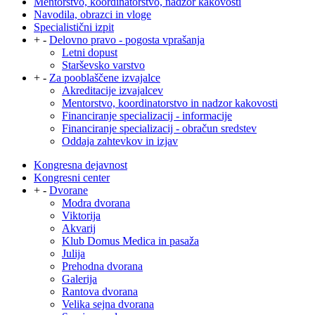
Mentorstvo, koordinatorstvo, nadzor kakovosti
Navodila, obrazci in vloge
Specialistični izpit
+
-
Delovno pravo - pogosta vprašanja
Letni dopust
Starševsko varstvo
+
-
Za pooblaščene izvajalce
Akreditacije izvajalcev
Mentorstvo, koordinatorstvo in nadzor kakovosti
Financiranje specializacij - informacije
Financiranje specializacij - obračun sredstev
Oddaja zahtevkov in izjav
Kongresna dejavnost
Kongresni center
+
-
Dvorane
Modra dvorana
Viktorija
Akvarij
Klub Domus Medica in pasaža
Julija
Prehodna dvorana
Galerija
Rantova dvorana
Velika sejna dvorana