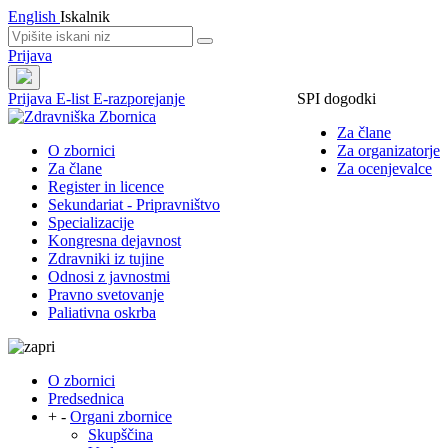
English
Iskalnik
Prijava
Prijava
E-list
E-razporejanje
SPI dogodki
Za člane
O zbornici
Za organizatorje
Za člane
Za ocenjevalce
Register in licence
Sekundariat - Pripravništvo
Specializacije
Kongresna dejavnost
Zdravniki iz tujine
Odnosi z javnostmi
Pravno svetovanje
Paliativna oskrba
O zbornici
Predsednica
+
-
Organi zbornice
Skupščina