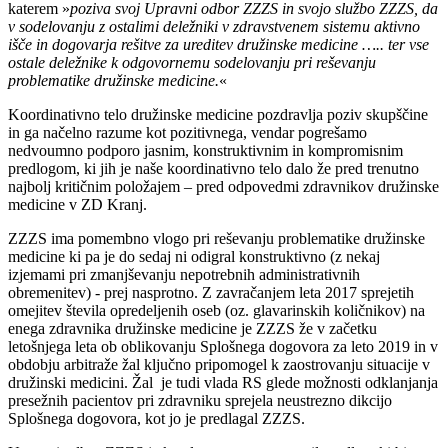
katerem »
poziva svoj Upravni odbor ZZZS in svojo službo ZZZS, da
v sodelovanju z ostalimi deležniki v zdravstvenem sistemu aktivno
išče in dogovarja rešitve za ureditev družinske medicine ….. ter vse
ostale deležnike k odgovornemu sodelovanju pri reševanju
problematike družinske medicine.
«
Koordinativno telo družinske medicine pozdravlja poziv skupščine
in ga načelno razume kot pozitivnega, vendar pogrešamo
nedvoumno podporo jasnim, konstruktivnim in kompromisnim
predlogom, ki jih je naše koordinativno telo dalo že pred trenutno
najbolj kritičnim položajem – pred odpovedmi zdravnikov družinske
medicine v ZD Kranj.
ZZZS ima pomembno vlogo pri reševanju problematike družinske
medicine ki pa je do sedaj ni odigral konstruktivno (z nekaj
izjemami pri zmanjševanju nepotrebnih administrativnih
obremenitev) - prej nasprotno. Z zavračanjem leta 2017 sprejetih
omejitev števila opredeljenih oseb (oz. glavarinskih količnikov) na
enega zdravnika družinske medicine je ZZZS že v začetku
letošnjega leta ob oblikovanju Splošnega dogovora za leto 2019 in v
obdobju arbitraže žal ključno pripomogel k zaostrovanju situacije v
družinski medicini. Žal je tudi vlada RS glede možnosti odklanjanja
presežnih pacientov pri zdravniku sprejela neustrezno dikcijo
Splošnega dogovora, kot jo je predlagal ZZZS.