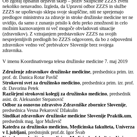
Ob zgoraj opisanih dejstvih sklep – poziv Skupščine ZZZS zveni
nekoliko nenavadno. Izgleda, da Upravni odbor ZZZS in službe
ZZZS ne upoštevajo sklepa svoje skupščine, niti ne sprejemajo
predlogov ministrstva za zdravje in stroke družinske medicine ter ne
uvidijo, da samo z zunanjo prisilo k delu preko zmožnosti in celo
možnim kaznovanjem ni več mogoče obvladovati situacije
(zdravnikov). Z vztrajanjem predstavnikov ZZZS na svojih
nesprejemljivih predlogih bo ZZZS odgovoren, da bo z odpovedmi
zdravnikov vedno več prebivalcev Slovenije brez svojega
zdravnika.
V imenu Koordinativnega telesa družinske medicine 7. maj 2019
Združenje zdravnikov družinske medicine
, predsednica prim. izr.
prof. dr. Danica Rotar Pavlič
Strokovni svet za družinsko medicino
, predsednica prim. izr. prof.
dr. Davorina Petek
Razširjeni strokovni kolegij za družinsko medicino
, predsednik
asist. dr. Aleksander Stepanović
Odbor za osnovno zdravstvo Zdravniške zbornice Slovenije
,
predsednica Vesna Pekarović Džakulin
Sindikat zdravnikov družinske medicine Slovenije Praktik.um
,
predsednik mag. Igor Muževič
Katedra za družinsko medicino, Medicinska fakulteta, Univerza
v Ljubljani
, predstojnik prof.dr. Igor Švab