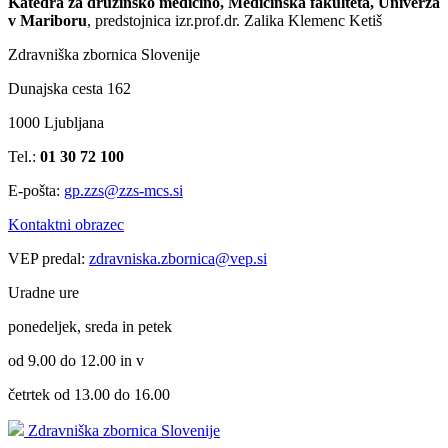
Katedra za družinsko medicino, Medicinska fakulteta, Univerza
v Mariboru
, predstojnica izr.prof.dr. Zalika Klemenc Ketiš
Zdravniška zbornica Slovenije
Dunajska cesta 162
1000 Ljubljana
Tel.:
01 30 72 100
E-pošta:
gp.zzs@zzs-mcs.si
Kontaktni obrazec
VEP predal:
zdravniska.zbornica@vep.si
Uradne ure
ponedeljek, sreda in petek
od 9.00 do 12.00 in v
četrtek od 13.00 do 16.00
Zdravniška zbornica Slovenije