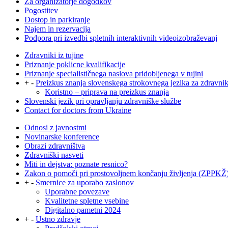
Za organizatorje dogodkov
Pogostitev
Dostop in parkiranje
Najem in rezervacija
Podpora pri izvedbi spletnih interaktivnih videoizobraževanj
Zdravniki iz tujine
Priznanje poklicne kvalifikacije
Priznanje specialističnega naslova pridobljenega v tujini
+
-
Preizkus znanja slovenskega strokovnega jezika za zdravni
Koristno – priprava na preizkus znanja
Slovenski jezik pri opravljanju zdravniške službe
Contact for doctors from Ukraine
Odnosi z javnostmi
Novinarske konference
Obrazi zdravništva
Zdravniški nasveti
Miti in dejstva: poznate resnico?
Zakon o pomoči pri prostovoljnem končanju življenja (ZPPKŽ
+
-
Smernice za uporabo zaslonov
Uporabne povezave
Kvalitetne spletne vsebine
Digitalno pametni 2024
+
-
Ustno zdravje