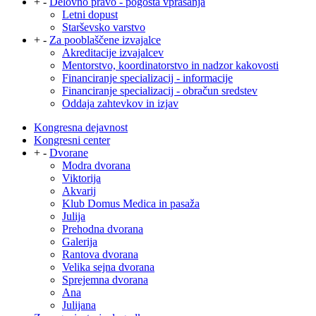
+
-
Delovno pravo - pogosta vprašanja
Letni dopust
Starševsko varstvo
+
-
Za pooblaščene izvajalce
Akreditacije izvajalcev
Mentorstvo, koordinatorstvo in nadzor kakovosti
Financiranje specializacij - informacije
Financiranje specializacij - obračun sredstev
Oddaja zahtevkov in izjav
Kongresna dejavnost
Kongresni center
+
-
Dvorane
Modra dvorana
Viktorija
Akvarij
Klub Domus Medica in pasaža
Julija
Prehodna dvorana
Galerija
Rantova dvorana
Velika sejna dvorana
Sprejemna dvorana
Ana
Julijana