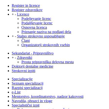
Register in licence
Register zdravnikov
+
-
Licence
Podeljevanje licenc
Podaljševanje licenc
Osnovna licenca
Priznanje naziva na podlagi dela
+
-
Stalno strokovno usposabljanje
Člani
Organizatorji strokovnih vsebin
Sekundariat - Pripravništvo
+
-
Zdravniki
Prosta pripravniška delovna mesta
Doktorji dentalne medicine
Strokovni izpiti
Specializacije
Seznam specializacij
Razpisi specializacij
e-List
Mentorstvo, koordinatorstvo, nadzor kakovosti
Navodila, obrazci in vloge
Specialistični izpit