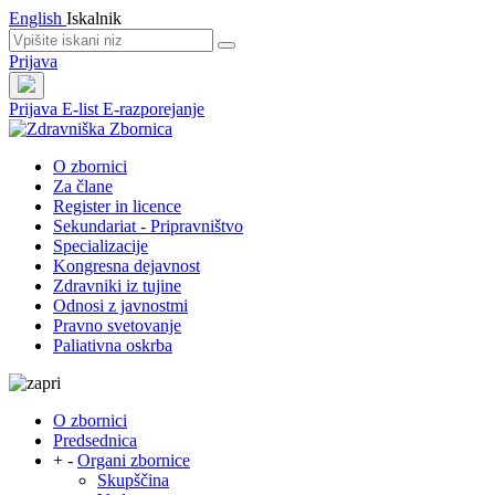
English
Iskalnik
Prijava
Prijava
E-list
E-razporejanje
O zbornici
Za člane
Register in licence
Sekundariat - Pripravništvo
Specializacije
Kongresna dejavnost
Zdravniki iz tujine
Odnosi z javnostmi
Pravno svetovanje
Paliativna oskrba
O zbornici
Predsednica
+
-
Organi zbornice
Skupščina