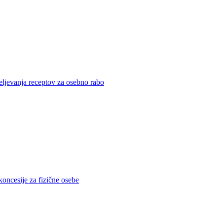
eljevanja receptov za osebno rabo
koncesije za fizične osebe