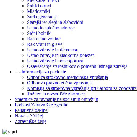
Predšolski otroci
Šolski otroci
Mladostniki
Zrela generacija
Starejši ter slepi in slabovidni
Ustno in splošno zdravje
Srčni bolniki
Rak ustne votline
Rak vratu in glave
Ustno zdravje in demenca
Ustno zdravje in sladkorna bolezen
Ustno zdravje in osteoporoza
Ozaveščanje starostnikov o pomenu ustnega zdravja
+
-
Informacije za paciente
Odbor za strokovno medicinska vprašanja
Odbor za pravno etična vprašanja
Komisija za strokovna vprašanja pri Odboru za zobozdra
Tožilec in razsodišče zbornice
Smernice za ravnanje na socialnih omrežjih
Podkast Zdravniške zgodbe
Paliativna oskrba
Novela ZZDej
Zdravniške želje