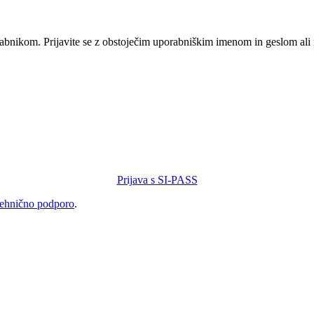
orabnikom. Prijavite se z obstoječim uporabniškim imenom in geslom ali
Prijava s SI-PASS
tehnično podporo
.