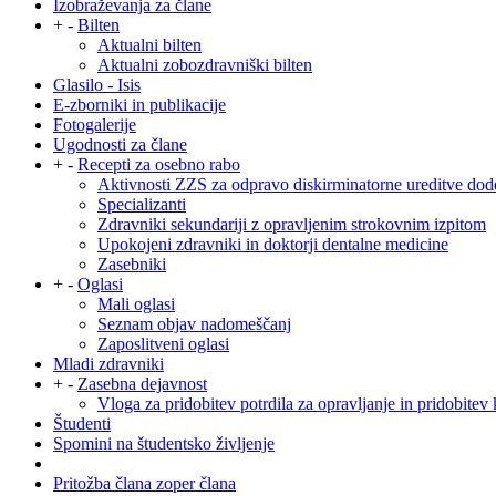
Izobraževanja za člane
+
-
Bilten
Aktualni bilten
Aktualni zobozdravniški bilten
Glasilo - Isis
E-zborniki in publikacije
Fotogalerije
Ugodnosti za člane
+
-
Recepti za osebno rabo
Aktivnosti ZZS za odpravo diskirminatorne ureditve dod
Specializanti
Zdravniki sekundariji z opravljenim strokovnim izpitom
Upokojeni zdravniki in doktorji dentalne medicine
Zasebniki
+
-
Oglasi
Mali oglasi
Seznam objav nadomeščanj
Zaposlitveni oglasi
Mladi zdravniki
+
-
Zasebna dejavnost
Vloga za pridobitev potrdila za opravljanje in pridobitev 
Študenti
Spomini na študentsko življenje
Pritožba člana zoper člana