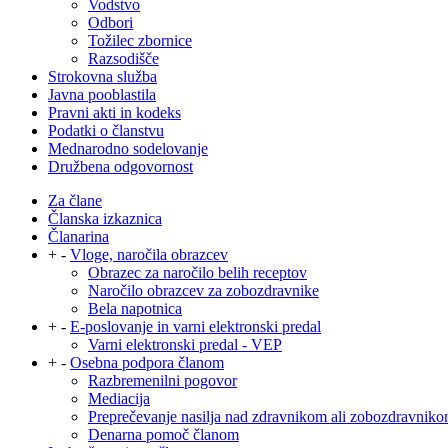
Vodstvo
Odbori
Tožilec zbornice
Razsodišče
Strokovna služba
Javna pooblastila
Pravni akti in kodeks
Podatki o članstvu
Mednarodno sodelovanje
Družbena odgovornost
Za člane
Članska izkaznica
Članarina
+
-
Vloge, naročila obrazcev
Obrazec za naročilo belih receptov
Naročilo obrazcev za zobozdravnike
Bela napotnica
+
-
E-poslovanje in varni elektronski predal
Varni elektronski predal - VEP
+
-
Osebna podpora članom
Razbremenilni pogovor
Mediacija
Preprečevanje nasilja nad zdravnikom ali zobozdravnik
Denarna pomoč članom