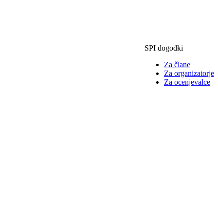
SPI dogodki
Za člane
Za organizatorje
Za ocenjevalce