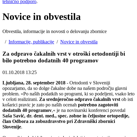
tehnično podporo
.
Novice in obvestila
Obvestila, informacije in novosti o delovanju zbornice
/
Informacije, publikacije
/
Novice in obvestila
Za odpravo čakalnih vrst v otroški ortodontiji bi
bilo potrebno dodatnih 40 programov
01.10.2018 13:25
Ljubljana, 28. september 2018
- Ortodonti v Sloveniji
opozarjamo, da so dolge čakalne dobe na našem področju glavni
problem. »Po naših podatkih so programi, ki so podeljeni, vsako leto
v celoti realizirani.
Za srednjeročno odpravo čakalnih vrst
ob isti
košarici pravic je zato po naših ocenah
potrebno zagotoviti
dodatnih 40 programov
,« je na novinarski konferenci povedal
Saša Savić, dr. dent. med., spec. zobne in čeljustne ortopedije,
član Odbora za zobozdravstvo pri Zdravniški zbornici
Slovenije
.