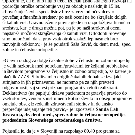
Opozoril je, da bi bilo nujno treba izdelati jasno strategijo razvoja na
področju otroške ortodontije vsaj za obdobje naslednjih 15 let.
»Povečanje števila specialistov brez zaveze odločevalcev o
povečanju finančnih sredstev po naši oceni ne bo skrajšalo dolgih
čakalnih vrst. Uravnoteženje pravic glede na razpoložljiva finančna
sredstva, kar je druga možna pot, pa je po naši strokovni oceni
najslabša možnost skrajševanja čakalnih vrst. Ortodonti Slovenije
smo prepričani, da si prav vsak otrok zasluži lep nasmeh brez
razvojnih odklonov,« je še poudaril Saša Savić, dr. dent. med., spec.
zobne in čeljustne ortopedije.
»Glavni razlog za dolge čakalne dobe v čeljustni in zobni ortopediji
je velik razkorak med potrebami/pravicami ter željami prebivalstva
in številom programov za čeljustno in zobno ortopedijo, za katere je
plačnik ZZZS. S trditvami o dolgih čakalnih dobah se izvajalci
strinjamo in jih priznavamo, ne moremo pa za njih prevzeti
odgovornosti, saj so vsi priznani programi v celoti realizirani.
Deklarativno (na papirju) država pacientom zagotavlja pravico do
vseh storitev, vendar z instrumenti kot so število in obseg programov
omejuje obseg izvedenih zdravstvenih storitev in dejansko
preprečuje udejanjanje teh pravic,« je izpostavila
Sanda Lah
Kravanja, dr. dent. med., spec. zobne in čeljustne ortopedije,
predsednica Slovenskega ortodontskega društva.
Pojasnila je, da je v Sloveniji na razpolago 89,40 programa za