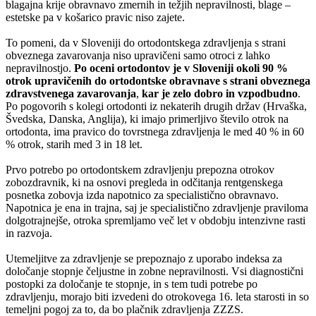
blagajna krije obravnavo zmernih in težjih nepravilnosti, blage –
estetske pa v košarico pravic niso zajete.
To pomeni, da v Sloveniji do ortodontskega zdravljenja s strani
obveznega zavarovanja niso
upravičeni samo otroci z lahko
nepravilnostjo.
Po oceni ortodontov je v Sloveniji okoli 90 %
otrok upravičenih do ortodontske obravnave s strani obveznega
zdravstvenega zavarovanja
,
kar je zelo dobro in vzpodbudno
.
Po pogovorih s kolegi ortodonti iz nekaterih drugih držav (Hrvaška,
Švedska, Danska, Anglija), ki imajo primerljivo število otrok na
ortodonta, ima pravico do tovrstnega zdravljenja le med 40 % in 60
% otrok, starih med 3 in 18 let.
Prvo potrebo po ortodontskem zdravljenju prepozna otrokov
zobozdravnik, ki na osnovi pregleda in odčitanja rentgenskega
posnetka zobovja izda napotnico za specialistično obravnavo.
Napotnica je ena in trajna, saj je specialistično zdravljenje praviloma
dolgotrajnejše, otroka spremljamo več let v obdobju intenzivne rasti
in razvoja.
Utemeljitve za zdravljenje se prepoznajo z uporabo indeksa za
določanje stopnje čeljustne in zobne nepravilnosti. Vsi diagnostični
postopki za določanje te stopnje, in s tem tudi potrebe po
zdravljenju, morajo biti izvedeni do otrokovega 16. leta starosti in so
temeljni pogoj za to, da bo plačnik zdravljenja ZZZS.