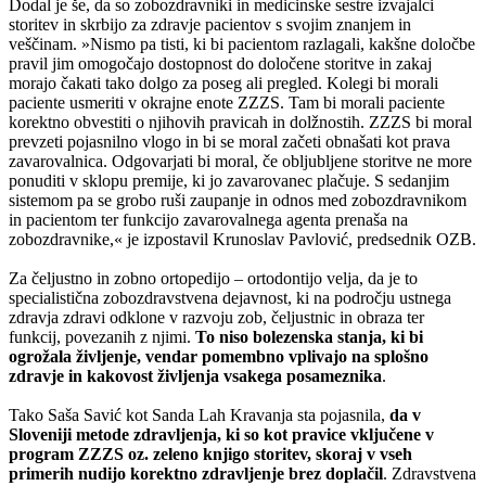
Dodal je še, da so zobozdravniki in medicinske sestre izvajalci
storitev in skrbijo za zdravje pacientov s svojim znanjem in
veščinam. »Nismo pa tisti, ki bi pacientom razlagali, kakšne določbe
pravil jim omogočajo dostopnost do določene storitve in zakaj
morajo čakati tako dolgo za poseg ali pregled. Kolegi bi morali
paciente usmeriti v okrajne enote ZZZS. Tam bi morali paciente
korektno obvestiti o njihovih pravicah in dolžnostih. ZZZS bi moral
prevzeti pojasnilno vlogo in bi se moral začeti obnašati kot prava
zavarovalnica. Odgovarjati bi moral, če obljubljene storitve ne more
ponuditi v sklopu premije, ki jo zavarovanec plačuje. S sedanjim
sistemom pa se grobo ruši zaupanje in odnos med zobozdravnikom
in pacientom ter funkcijo zavarovalnega agenta prenaša na
zobozdravnike,« je izpostavil Krunoslav Pavlović, predsednik OZB.
Za čeljustno in zobno ortopedijo – ortodontijo velja, da je to
specialistična zobozdravstvena dejavnost, ki na področju ustnega
zdravja zdravi odklone v razvoju zob, čeljustnic in obraza ter
funkcij, povezanih z njimi.
To niso bolezenska stanja, ki bi
ogrožala življenje, vendar pomembno vplivajo na splošno
zdravje in kakovost življenja vsakega posameznika
.
Tako Saša Savić kot Sanda Lah Kravanja sta pojasnila,
da v
Sloveniji
metode zdravljenja, ki so kot pravice vključene v
program ZZZS oz. zeleno knjigo storitev, skoraj v vseh
primerih nudijo korektno zdravljenje brez doplačil
. Zdravstvena