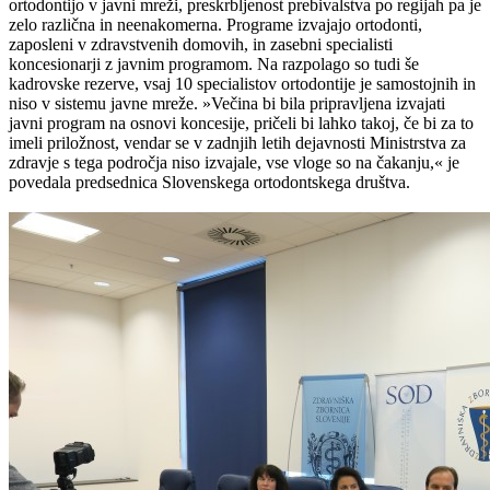
ortodontijo v javni mreži, preskrbljenost prebivalstva po regijah pa je
zelo različna in neenakomerna. Programe izvajajo ortodonti,
zaposleni v zdravstvenih domovih, in zasebni specialisti
koncesionarji z javnim programom. Na razpolago so tudi še
kadrovske rezerve, vsaj 10 specialistov ortodontije je samostojnih in
niso v sistemu javne mreže. »Večina bi bila pripravljena izvajati
javni program na osnovi koncesije, pričeli bi lahko takoj, če bi za to
imeli priložnost, vendar se v zadnjih letih dejavnosti Ministrstva za
zdravje s tega področja niso izvajale, vse vloge so na čakanju,« je
povedala predsednica Slovenskega ortodontskega društva.