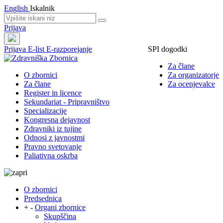
English
Iskalnik
Prijava
Prijava
E-list
E-razporejanje
SPI dogodki
Za člane
O zbornici
Za organizatorje
Za člane
Za ocenjevalce
Register in licence
Sekundariat - Pripravništvo
Specializacije
Kongresna dejavnost
Zdravniki iz tujine
Odnosi z javnostmi
Pravno svetovanje
Paliativna oskrba
O zbornici
Predsednica
+
-
Organi zbornice
Skupščina