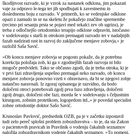
škodljivost razvade, ki je vzrok za nastanek odklona, jim pokazati
vaje za odpravo le-tega ter jih spodbujati k zavestnemu in
doslednemu boju z razvado. V primerih, ko se vedenjske odklone
opazi z zamudo in se na skeletu že pokažejo značilne spremembe
(recimo pri sesanju prsta se pojavi med sekalci zev ob ugrizu), je
treba z odločnejšo ortodontsko terapijo odklone odpraviti, istočasno
v sodelovanju s starši in otrokom premagati razvado ter v nadaljnjih
fazah nadzirati rast in razvoj do zaključene menjave zobovja,« je
razložil Saša Savić.
»Ob koncu menjave zobovja se pogosto pokaže, da je potrebna
korekcija položaja zob, ki ga v zgodnejših fazah razvoja ni bilo
mogoče predvideti. Tako se občasno zgodi, da je treba otroka, ki je
v prvi fazi zdravljenja uspešno premagal neko razvado, ob koncu
menjave zobovja ponovno vzeti v obravnavo, da bi se njegovi zobje
natančno naravnali. Iz zgoraj opisanega je razvidno, da bodo
določeni otroci potrebovali zgolj prva fazo zdravljenja, določeni
zgolj drugo, določeni obe fazi, morda še v sodelovanju s čeljustnim
kirurgom, zobnim protetikom, logopedom itd.,« je povedal specialist
zobne ortodontije doktor Sašo Savić.
Krunoslav Pavlović, predsednik OZB, pa je v začetku izpostavil
tudi zelo pereč splošni problem zobozdravstva – to je, da sta Zakon
o pacientovih pravicah in Pravilnik o vodenju čakalnih seznamov
naložila zobozdravnikom vodenje čakalnih seznamov. »To pomeni,