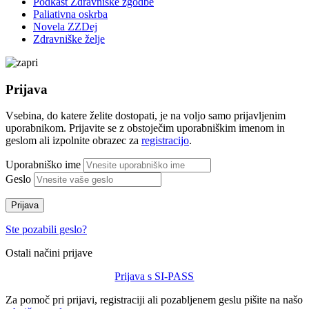
Podkast Zdravniške zgodbe
Paliativna oskrba
Novela ZZDej
Zdravniške želje
Prijava
Vsebina, do katere želite dostopati, je na voljo samo prijavljenim
uporabnikom. Prijavite se z obstoječim uporabniškim imenom in
geslom ali izpolnite obrazec za
registracijo
.
Uporabniško ime
Geslo
Prijava
Ste pozabili geslo?
Ostali načini prijave
Prijava s SI-PASS
Za pomoč pri prijavi, registraciji ali pozabljenem geslu pišite na našo