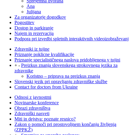
Sprejemna dvorana
Ana
Julijana
Za organizatorje dogodkov
Pogostitev
Dostop in parkiranje
Najem in rezervacija
Podpora pri izvedbi spletnih interaktivnih videoizobraževanj
Zdravniki iz tujine
Priznanje poklicne kvalifikacije
Priznanje specialističnega naslova pridobljenega v tujini
+
-
Preizkus znanja slovenskega strokovnega jezika za
zdravnike
Koristno – priprava na preizkus znanja
Slovenski jezik pri opravljanju zdravniške službe
Contact for doctors from Ukraine
Odnosi z javnostmi
Novinarske konference
Obrazi zdravništva
Zdravniški nasveti
Miti in dejstva: poznate resnico?
Zakon o pomoči pri prostovoljnem končanju življenja
(ZPPKŽ)