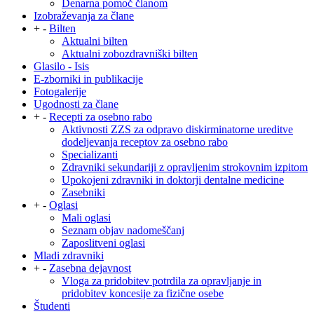
Denarna pomoč članom
Izobraževanja za člane
+
-
Bilten
Aktualni bilten
Aktualni zobozdravniški bilten
Glasilo - Isis
E-zborniki in publikacije
Fotogalerije
Ugodnosti za člane
+
-
Recepti za osebno rabo
Aktivnosti ZZS za odpravo diskirminatorne ureditve
dodeljevanja receptov za osebno rabo
Specializanti
Zdravniki sekundariji z opravljenim strokovnim izpitom
Upokojeni zdravniki in doktorji dentalne medicine
Zasebniki
+
-
Oglasi
Mali oglasi
Seznam objav nadomeščanj
Zaposlitveni oglasi
Mladi zdravniki
+
-
Zasebna dejavnost
Vloga za pridobitev potrdila za opravljanje in
pridobitev koncesije za fizične osebe
Študenti