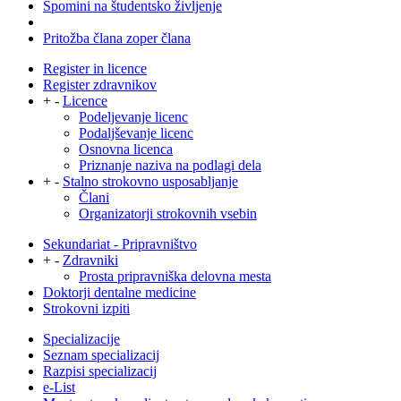
Spomini na študentsko življenje
Pritožba člana zoper člana
Register in licence
Register zdravnikov
+
-
Licence
Podeljevanje licenc
Podaljševanje licenc
Osnovna licenca
Priznanje naziva na podlagi dela
+
-
Stalno strokovno usposabljanje
Člani
Organizatorji strokovnih vsebin
Sekundariat - Pripravništvo
+
-
Zdravniki
Prosta pripravniška delovna mesta
Doktorji dentalne medicine
Strokovni izpiti
Specializacije
Seznam specializacij
Razpisi specializacij
e-List