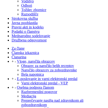
Vodstvo
Odbori
Tožilec zbornice
Razsodišče
Strokovna služba
Javna pooblastila
Pravni akti in kodeks
Podatki o članstvu
Mednarodno sodelovanje
Družbena odgovornost
Za člane
Članska izkaznica
Članarina
+
-
Vloge, naročila obrazcev
Obrazec za naročilo belih receptov
Naročilo obrazcev za zobozdravnike
Bela napotnica
+
-
E-poslovanje in varni elektronski predal
Varni elektronski predal - VEP
+
-
Osebna podpora članom
Razbremenilni pogovor
Mediacija
Preprečevanje nasilja nad zdravnikom ali
zobozdravnikom