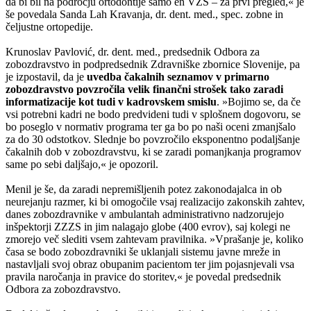
da bi bil na področju ortodontije samo en VZS – za prvi pregled,« je
še povedala Sanda Lah Kravanja, dr. dent. med., spec. zobne in
čeljustne ortopedije.
Krunoslav Pavlović, dr. dent. med., predsednik Odbora za
zobozdravstvo in podpredsednik Zdravniške zbornice Slovenije, pa
je izpostavil, da je
uvedba čakalnih seznamov v primarno
zobozdravstvo povzročila velik finančni strošek tako zaradi
informatizacije kot tudi v kadrovskem smislu
. »Bojimo se, da če
vsi potrebni kadri ne bodo predvideni tudi v splošnem dogovoru, se
bo poseglo v normativ programa ter ga bo po naši oceni zmanjšalo
za do 30 odstotkov. Slednje bo povzročilo eksponentno podaljšanje
čakalnih dob v zobozdravstvu, ki se zaradi pomanjkanja programov
same po sebi daljšajo,« je opozoril.
Menil je še, da zaradi nepremišljenih potez zakonodajalca in ob
neurejanju razmer, ki bi omogočile vsaj realizacijo zakonskih zahtev,
danes zobozdravnike v ambulantah administrativno nadzorujejo
inšpektorji ZZZS in jim nalagajo globe (400 evrov), saj kolegi ne
zmorejo več slediti vsem zahtevam pravilnika. »Vprašanje je, koliko
časa se bodo zobozdravniki še uklanjali sistemu javne mreže in
nastavljali svoj obraz obupanim pacientom ter jim pojasnjevali vsa
pravila naročanja in pravice do storitev,« je povedal predsednik
Odbora za zobozdravstvo.