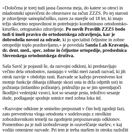
»Določena je torej tudi jasna časovna meja, do katere so otroci in
mladostniki upravičeni do obravnave na račun ZZZS. Po tej starosti
je zdravljenje samoplačniško, razen za starejše od 18 let, ki imajo
težjo skeletno nepravilnost in potrebujejo kombinirano ortodontsko-
kirurško, ortognatsko zdravljenje.
Po novih Pravilih ZZZS bodo
tudi ti imeli pravico do ortodontskega zdravljenja, kar je
dobrodošla novost za odrasle
, ki jo specialisti čeljustne in zobne
ortopedije toplo pozdravljamo,« je povedala
Sanda Lah Kravanja,
dr. dent. med., spec. zobne in čeljustne ortopedije, predsednica
Slovenskega ortodontskega društva.
Saša Savić je pojasnil še, da razvojni odkloni, ki predstavljajo
večino dela ortodontov, nastajajo v veliki meri zaradi razvad, ki jih
otrok razvije v obdobju rasti. Razvade se kažejo prvenstveno kot
motnje funkcije dihanja (dihanje skozi usta in drža odprtih ust) in
požiranja (infantilno požiranje), pridružijo pa se jim spremljajoči
škodljivi vedenjski vzorci, kot so sesanje prsta, trdoživo sesanje
dude, podlaganje spodnje ustnice med zobna loka itd.
»Razvojne odklone je smiselno prepoznati v čim bolj zgodnji fazi,
zato preventivna vloga ortodonta v sodelovanju z otroškim
zobozdravnikom temelji na zgodnjem prepoznavanju odklonov.
Pomembno pa je tudi izobraževanje in ozaveščanje staršev, v kaj
vodijo omenjene razvade. Pri tem je treba staršem in otroku razložiti