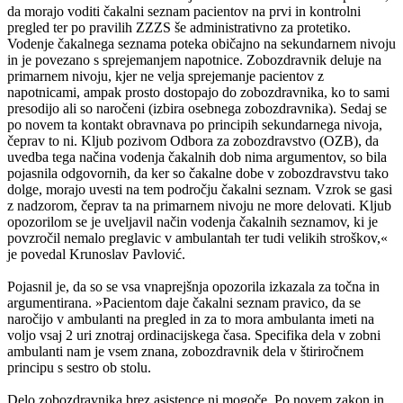
da morajo voditi čakalni seznam pacientov na prvi in kontrolni
pregled ter po pravilih ZZZS še administrativno za protetiko.
Vodenje čakalnega seznama poteka običajno na sekundarnem nivoju
in je povezano s sprejemanjem napotnice. Zobozdravnik deluje na
primarnem nivoju, kjer ne velja sprejemanje pacientov z
napotnicami, ampak prosto dostopajo do zobozdravnika, ko to sami
presodijo ali so naročeni (izbira osebnega zobozdravnika). Sedaj se
po novem ta kontakt obravnava po principih sekundarnega nivoja,
čeprav to ni. Kljub pozivom Odbora za zobozdravstvo (OZB), da
uvedba tega načina vodenja čakalnih dob nima argumentov, so bila
pojasnila odgovornih, da ker so čakalne dobe v zobozdravstvu tako
dolge, morajo uvesti na tem področju čakalni seznam. Vzrok se gasi
z nadzorom, čeprav ta na primarnem nivoju ne more delovati. Kljub
opozorilom se je uveljavil način vodenja čakalnih seznamov, ki je
povzročil nemalo preglavic v ambulantah ter tudi velikih stroškov,«
je povedal Krunoslav Pavlović.
Pojasnil je, da so se vsa vnaprejšnja opozorila izkazala za točna in
argumentirana. »Pacientom daje čakalni seznam pravico, da se
naročijo v ambulanti na pregled in za to mora ambulanta imeti na
voljo vsaj 2 uri znotraj ordinacijskega časa. Specifika dela v zobni
ambulanti nam je vsem znana, zobozdravnik dela v štiriročnem
principu s sestro ob stolu.
Delo zobozdravnika brez asistence ni mogoče. Po novem zakon in