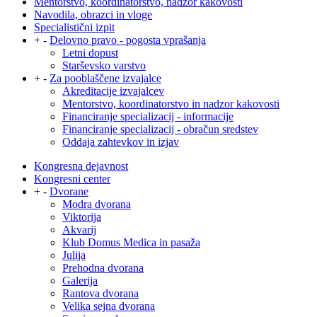
Mentorstvo, koordinatorstvo, nadzor kakovosti
Navodila, obrazci in vloge
Specialistični izpit
+
-
Delovno pravo - pogosta vprašanja
Letni dopust
Starševsko varstvo
+
-
Za pooblaščene izvajalce
Akreditacije izvajalcev
Mentorstvo, koordinatorstvo in nadzor kakovosti
Financiranje specializacij - informacije
Financiranje specializacij - obračun sredstev
Oddaja zahtevkov in izjav
Kongresna dejavnost
Kongresni center
+
-
Dvorane
Modra dvorana
Viktorija
Akvarij
Klub Domus Medica in pasaža
Julija
Prehodna dvorana
Galerija
Rantova dvorana
Velika sejna dvorana