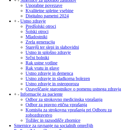
+
-
Smernice za uporabo zaslonov
Uporabne povezave
Kvalitetne spletne vsebine
Digitalno pametni 2024
+
-
Ustno zdravje
Predšolski otroci
Šolski otroci
Mladostniki
Zrela generacija
Starejši ter slepi in slabovidni
Ustno in splošno zdravje
Srčni bolniki
Rak ustne votline
Rak vratu in glave
Ustno zdravje in demenca
Ustno zdravje in sladkorna bolezen
Ustno zdravje in osteoporoza
Ozaveščanje starostnikov o pomenu ustnega zdravja
+
-
Informacije za paciente
Odbor za strokovno medicinska vprašanja
Odbor za pravno etična vprašanja
Komisija za strokovna vprašanja pri Odboru za
zobozdravstvo
Tožilec in razsodišče zbornice
Smernice za ravnanje na socialnih omrežjih