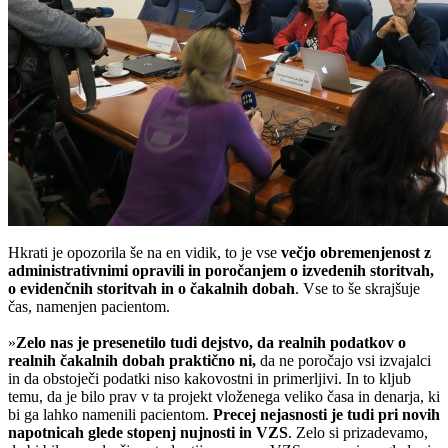
Hkrati je opozorila še na en vidik, to je vse
večjo obremenjenost z
administrativnimi opravili in poročanjem o izvedenih storitvah,
o evidenčnih storitvah in o čakalnih dobah
. Vse to še skrajšuje
čas, namenjen pacientom.
»
Zelo nas je presenetilo tudi dejstvo, da realnih podatkov o
realnih čakalnih dobah praktično ni,
da ne poročajo vsi izvajalci
in da obstoječi podatki niso kakovostni in primerljivi. In to kljub
temu, da je bilo prav v ta projekt vloženega veliko časa in denarja, ki
bi ga lahko namenili pacientom.
Precej nejasnosti je tudi pri novih
napotnicah glede stopenj nujnosti in VZS
. Zelo si prizadevamo,