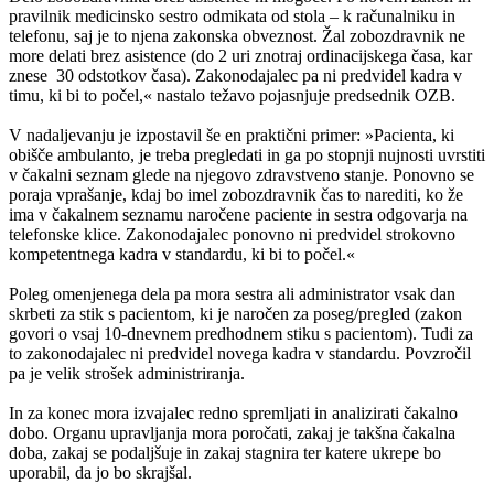
pravilnik medicinsko sestro odmikata od stola – k računalniku in
telefonu, saj je to njena zakonska obveznost. Žal zobozdravnik ne
more delati brez asistence (do 2 uri znotraj ordinacijskega časa, kar
znese 30 odstotkov časa). Zakonodajalec pa ni predvidel kadra v
timu, ki bi to počel,« nastalo težavo pojasnjuje predsednik OZB.
V nadaljevanju je izpostavil še en praktični primer: »Pacienta, ki
obišče ambulanto, je treba pregledati in ga po stopnji nujnosti uvrstiti
v čakalni seznam glede na njegovo zdravstveno stanje. Ponovno se
poraja vprašanje, kdaj bo imel zobozdravnik čas to narediti, ko že
ima v čakalnem seznamu naročene paciente in sestra odgovarja na
telefonske klice. Zakonodajalec ponovno ni predvidel strokovno
kompetentnega kadra v standardu, ki bi to počel.«
Poleg omenjenega dela pa mora sestra ali administrator vsak dan
skrbeti za stik s pacientom, ki je naročen za poseg/pregled (zakon
govori o vsaj 10-dnevnem predhodnem stiku s pacientom). Tudi za
to zakonodajalec ni predvidel novega kadra v standardu. Povzročil
pa je velik strošek administriranja.
In za konec mora izvajalec redno spremljati in analizirati čakalno
dobo. Organu upravljanja mora poročati, zakaj je takšna čakalna
doba, zakaj se podaljšuje in zakaj stagnira ter katere ukrepe bo
uporabil, da jo bo skrajšal.