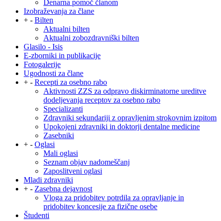
Denarna pomoč članom
Izobraževanja za člane
+
-
Bilten
Aktualni bilten
Aktualni zobozdravniški bilten
Glasilo - Isis
E-zborniki in publikacije
Fotogalerije
Ugodnosti za člane
+
-
Recepti za osebno rabo
Aktivnosti ZZS za odpravo diskirminatorne ureditve
dodeljevanja receptov za osebno rabo
Specializanti
Zdravniki sekundariji z opravljenim strokovnim izpitom
Upokojeni zdravniki in doktorji dentalne medicine
Zasebniki
+
-
Oglasi
Mali oglasi
Seznam objav nadomeščanj
Zaposlitveni oglasi
Mladi zdravniki
+
-
Zasebna dejavnost
Vloga za pridobitev potrdila za opravljanje in
pridobitev koncesije za fizične osebe
Študenti