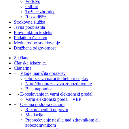
Vodstvo
Odbori
Tožilec zbornice
Razsodišče
Strokovna služba
Javna pooblastila
Pravni akti in kodeks
Podatki o članstvu
Mednarodno sodelovanje
Družbena odgovornost
Za člane
Članska izkaznica
Članarina
+
-
Vloge, naročila obrazcev
Obrazec za naročilo belih receptov
Naročilo obrazcev za zobozdravnike
Bela napotnica
+
-
E-poslovanje in varni elektronski predal
Varni elektronski predal - VEP
+
-
Osebna podpora članom
Razbremenilni pogovor
Mediacija
Preprečevanje nasilja nad zdravnikom ali
zobozdravnikom