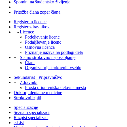
Spomini na študentsko življenje
Pritožba člana zoper člana
Register in licence
Register zdravnikov
+
-
Licence
Podeljevanje licenc
Podaljševanje licenc
Osnovna licenca
Priznanje naziva na podlagi dela
+
-
Stalno strokovno usposabljanje
Člani
Organizatorji strokovnih vsebin
Sekundariat - Pripravništvo
+
-
Zdravniki
Prosta pripravniška delovna mesta
Doktorji dentalne medicine
Strokovni izpiti
Specializacije
Seznam specializacij
Razpisi specializacij
e-List