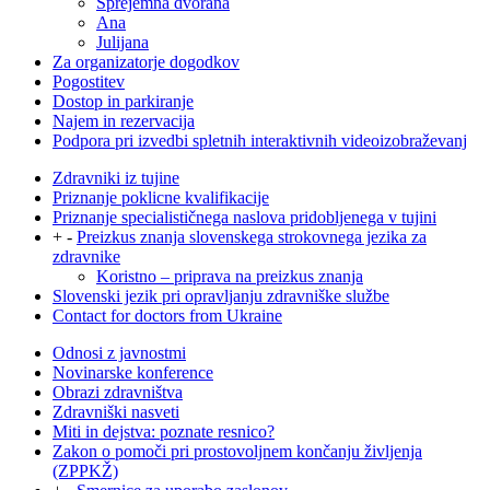
Sprejemna dvorana
Ana
Julijana
Za organizatorje dogodkov
Pogostitev
Dostop in parkiranje
Najem in rezervacija
Podpora pri izvedbi spletnih interaktivnih videoizobraževanj
Zdravniki iz tujine
Priznanje poklicne kvalifikacije
Priznanje specialističnega naslova pridobljenega v tujini
+
-
Preizkus znanja slovenskega strokovnega jezika za
zdravnike
Koristno – priprava na preizkus znanja
Slovenski jezik pri opravljanju zdravniške službe
Contact for doctors from Ukraine
Odnosi z javnostmi
Novinarske konference
Obrazi zdravništva
Zdravniški nasveti
Miti in dejstva: poznate resnico?
Zakon o pomoči pri prostovoljnem končanju življenja
(ZPPKŽ)