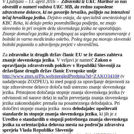
V Ljubljani – 13. april 2016 –
Zdravniki iz UKC Maribor so nas
obvestili o nameri vodstva UKC MB, da
redno zaposlene
zdravstvene delavce, ki ne govorijo hrvaško, pošljejo na intenzivni
tečaj hrvaškega jezika.
Dejstvo ostaja, da specialisti anesteziologi iz
KBC Reka, ki delajo preko posredniškega podjetja, ne znajo
slovensko in pri svojem delu slovenskega jezika ne uporabljajo.
Znanje domačega jezika je predpogoj za uspešno sporazumevanje z
bolniki in varno medicinsko oskrbo. Poleg tega pa morajo slovenski
bolniki pojasnila o zdravljenju prejeti v slovenščini
.
Za
zdravnike iz drugih držav članic EU se že danes zahteva
znanje slovenskega jezika
. V veljavi je namreč
Zakon o
opravljanju zdravstvenih poklicev v Republiki Sloveniji za
državljane drugih držav članic Evropske unije
http://www.pisrs.si/Pis.web/pregledPredpisa?id=ZAKO3410#
(v
nadaljevanju ZOZPEU), ki med pogoji za opravljanje dejavnosti za
tuje zdravstvene delavce določa tudi ustrezno znanje slovenskega
jezika. Pristojnost določanja stopnje znanja slovenskega jezika (v
odvisnosti od narave dela) in način preverjanja znanja slovenskega
jezika zakonodajalec prenaša na posameznega delodajalca. Pri
določitvi stopnje znanja jezika mora
delodajalec upoštevati
standarde in stopnje znanja slovenskega jezika
, ki jih je z
Uredbo o standardih o stopnji potrebnega znanja slovenskega
jezika za orientacijska delovna mesta na področju zdravstva
sprejela Vlada Republike Slovenije