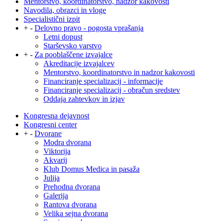
Mentorstvo, koordinatorstvo, nadzor kakovosti
Navodila, obrazci in vloge
Specialistični izpit
+
-
Delovno pravo - pogosta vprašanja
Letni dopust
Starševsko varstvo
+
-
Za pooblaščene izvajalce
Akreditacije izvajalcev
Mentorstvo, koordinatorstvo in nadzor kakovosti
Financiranje specializacij - informacije
Financiranje specializacij - obračun sredstev
Oddaja zahtevkov in izjav
Kongresna dejavnost
Kongresni center
+
-
Dvorane
Modra dvorana
Viktorija
Akvarij
Klub Domus Medica in pasaža
Julija
Prehodna dvorana
Galerija
Rantova dvorana
Velika sejna dvorana