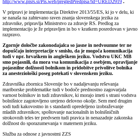
http://www.pisrs.si/Pis.web/pregledPredpisa?id=URED2919
.
V pripravi je implementacija Direktive 2013/55/ES, ki jo v delu, ki
se nanaša na zahtevano raven znanja slovenskega jezika za
zdravnike, pripravlja Ministrstvo za zdravje RS. Predlog za
implementacijo je že pripravljen in bo v kratkem posredovan v javno
razpravo.
Zgornje določbe zakonodajalca so jasne in nedvoumne ter ne
dopuščajo interpretacije v smislu, da je mogoča komunikacija
tudi v npr. hrvaškem in angleškem jeziku. Vodstvu UKC MB
smo pojasnili, da mora vsa komunikacija z osebjem, opravljanje
pojasnilne dolžnosti bolnikom in pridobitve privolitve bolnika
za anesteziološki poseg potekati v slovenskem jeziku.
Zdravniška zbornica Slovenije bo v nadaljevanju reševanja
mariborske problematike tudi v bodoče prednostno zagovarjala
varnost bolnikov in tudi zdravnikov, ki morajo imeti s strani vodstva
bolnišnice zagotovljeno urejeno delovno okolje. Sem med drugim
sodi tudi kakovostno in s standardi opredeljeno izobraževanje
mladih zdravnikov, spoštovanje nacionalnih in bolnišničnih
strokovnih teles ter predvsem tudi pravica in nenazadnje zakonska
dolžnost do sporazumevanja v maternem jeziku.
Služba za odnose z javnostmi ZZS