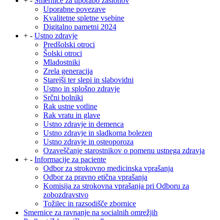
+
-
Smernice za uporabo zaslonov
Uporabne povezave
Kvalitetne spletne vsebine
Digitalno pametni 2024
+
-
Ustno zdravje
Predšolski otroci
Šolski otroci
Mladostniki
Zrela generacija
Starejši ter slepi in slabovidni
Ustno in splošno zdravje
Srčni bolniki
Rak ustne votline
Rak vratu in glave
Ustno zdravje in demenca
Ustno zdravje in sladkorna bolezen
Ustno zdravje in osteoporoza
Ozaveščanje starostnikov o pomenu ustnega zdravja
+
-
Informacije za paciente
Odbor za strokovno medicinska vprašanja
Odbor za pravno etična vprašanja
Komisija za strokovna vprašanja pri Odboru za
zobozdravstvo
Tožilec in razsodišče zbornice
Smernice za ravnanje na socialnih omrežjih