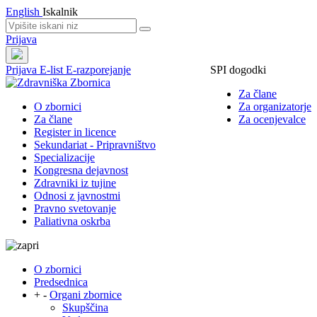
English
Iskalnik
Prijava
Prijava
E-list
E-razporejanje
SPI dogodki
Za člane
O zbornici
Za organizatorje
Za člane
Za ocenjevalce
Register in licence
Sekundariat - Pripravništvo
Specializacije
Kongresna dejavnost
Zdravniki iz tujine
Odnosi z javnostmi
Pravno svetovanje
Paliativna oskrba
O zbornici
Predsednica
+
-
Organi zbornice
Skupščina