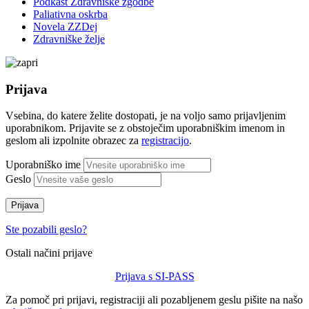
Podkast Zdravniške zgodbe
Paliativna oskrba
Novela ZZDej
Zdravniške želje
Prijava
Vsebina, do katere želite dostopati, je na voljo samo prijavljenim
uporabnikom. Prijavite se z obstoječim uporabniškim imenom in
geslom ali izpolnite obrazec za
registracijo
.
Uporabniško ime
Geslo
Prijava
Ste pozabili geslo?
Ostali načini prijave
Prijava s SI-PASS
Za pomoč pri prijavi, registraciji ali pozabljenem geslu pišite na našo