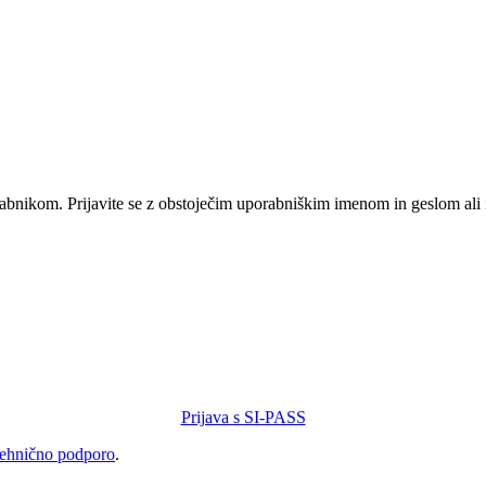
orabnikom. Prijavite se z obstoječim uporabniškim imenom in geslom ali
Prijava s SI-PASS
tehnično podporo
.