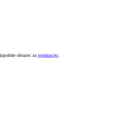
 izpolnite obrazec za
registracijo
.