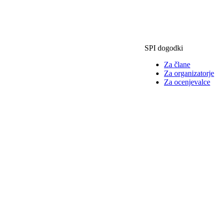
SPI dogodki
Za člane
Za organizatorje
Za ocenjevalce