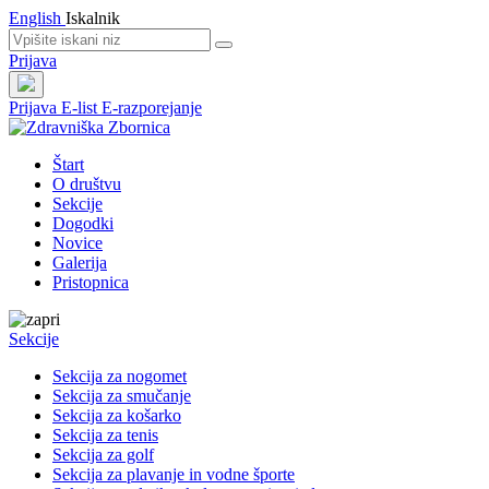
English
Iskalnik
Prijava
Prijava
E-list
E-razporejanje
Štart
O društvu
Sekcije
Dogodki
Novice
Galerija
Pristopnica
Sekcije
Sekcija za nogomet
Sekcija za smučanje
Sekcija za košarko
Sekcija za tenis
Sekcija za golf
Sekcija za plavanje in vodne športe