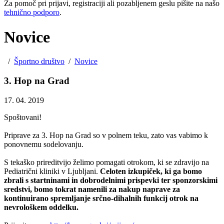
Za pomoč pri prijavi, registraciji ali pozabljenem geslu pišite na našo
tehnično podporo
.
Novice
/
Športno društvo
/
Novice
3. Hop na Grad
17. 04. 2019
Spoštovani!
Priprave za 3. Hop na Grad so v polnem teku, zato vas vabimo k
ponovnemu sodelovanju.
S tekaško prireditvijo želimo pomagati otrokom, ki se zdravijo na
Pediatrični kliniki v Ljubljani.
Celoten izkupiček, ki ga bomo
zbrali s startninami in dobrodelnimi prispevki ter sponzorskimi
sredstvi, bomo tokrat namenili za nakup naprave za
kontinuirano spremljanje srčno-dihalnih funkcij otrok na
nevrološkem oddelku.