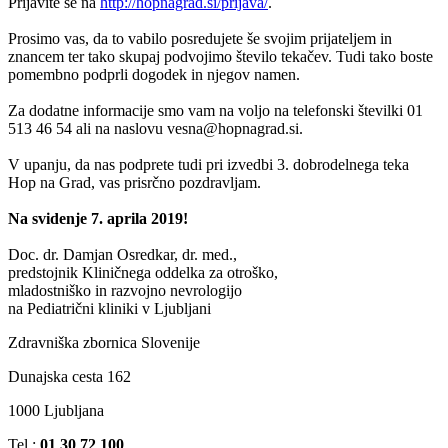
Prijavite se na
http://hopnagrad.si/prijava/
.
Prosimo vas, da to vabilo posredujete še svojim prijateljem in
znancem ter tako skupaj podvojimo število tekačev. Tudi tako boste
pomembno podprli dogodek in njegov namen.
Za dodatne informacije smo vam na voljo na telefonski številki 01
513 46 54 ali na naslovu vesna@hopnagrad.si.
V upanju, da nas podprete tudi pri izvedbi 3. dobrodelnega teka
Hop na Grad, vas prisrčno pozdravljam.
Na svidenje 7. aprila 2019!
Doc. dr. Damjan Osredkar, dr. med.,
predstojnik Kliničnega oddelka za otroško,
mladostniško in razvojno nevrologijo
na Pediatrični kliniki v Ljubljani
Zdravniška zbornica Slovenije
Dunajska cesta 162
1000 Ljubljana
Tel.:
01 30 72 100