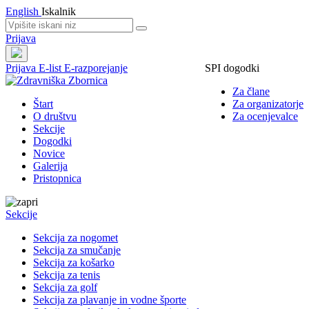
English
Iskalnik
Prijava
Prijava
E-list
E-razporejanje
SPI dogodki
Za člane
Štart
Za organizatorje
O društvu
Za ocenjevalce
Sekcije
Dogodki
Novice
Galerija
Pristopnica
Sekcije
Sekcija za nogomet
Sekcija za smučanje
Sekcija za košarko
Sekcija za tenis
Sekcija za golf
Sekcija za plavanje in vodne športe