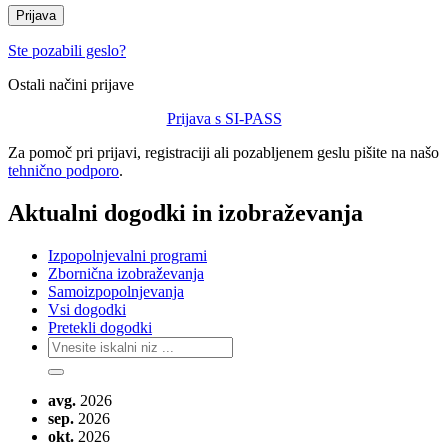
Prijava
Ste pozabili geslo?
Ostali načini prijave
Prijava s SI-PASS
Za pomoč pri prijavi, registraciji ali pozabljenem geslu pišite na našo
tehnično podporo
.
Aktualni dogodki in izobraževanja
Izpopolnjevalni programi
Zbornična izobraževanja
Samoizpopolnjevanja
Vsi dogodki
Pretekli dogodki
avg.
2026
sep.
2026
okt.
2026