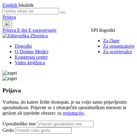
English
Iskalnik
Prijava
Prijava
E-list
E-razporejanje
SPI dogodki
Za člane
Dogodki
Za organizatorje
O Domus Medici
Za ocenjevalce
Kongresni center
Video knjižnica
Prijava
Vsebina, do katere želite dostopati, je na voljo samo prijavljenim
uporabnikom. Prijavite se z obstoječim uporabniškim imenom in
geslom ali izpolnite obrazec za
registracijo
.
Uporabniško ime
Geslo